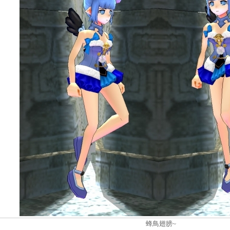
蜂鳥翅膀~