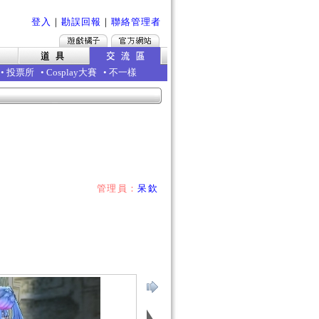
登入
｜
勘誤回報
｜
聯絡管理者
•
投票所
•
Cosplay大賽
•
不一樣
管理員：
呆欽