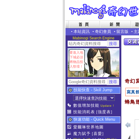
•
本站資訊
•
奇幻會員
•
留言版
•
主
Mabinogi Search Engine
要進入地
下城必須
將物品投
入祭壇！
奇幻
技能快查 - Skill Jump
寫真
蜂鳥翅
數值增加技能
Update !
技能消耗表
[強度表]
快速功能 - Quick Menu
愛爾琳世界地圖
魔力賦予
[喜愛]