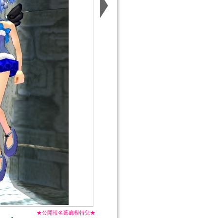
★公開報名藝廊模特兒★