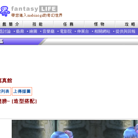
題討論
•
藝廊
•
繪圖
•
音樂廳
•
電影院
•
伸展台
•
相關網站
•
提供與回報
寫真館
館列表
上傳擷圖
膀~ [造型搭配]