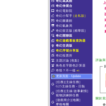
奇幻寫真館
上
奇幻伸展台
奇幻電影院
奇幻小幫手
[走私販]
奇幻圖書館
奇幻氣象局
奇幻留言版
[精華區]
奇幻閒聊區
奇幻遊戲看板查詢器
奇幻交易版
奇幻序號分享版
奇幻投票所
評論與
主題討論
[焦點]
角色名字顏色計算器
奇怪？不一樣
#5
更新頁面 - Update
[任務][主線任務]
G25主線任務 - 日蝕
[任務][主線/故事劇情]
寵物訓練師任務
關於寫
[遊戲簡介][地圖]
摩格梅爾