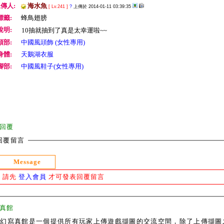
傳人:
海水魚
[ Lv.241 ]
?
上傳於 2014-01-11 03:39:35
標籤:
蜂鳥翅膀
說明:
10抽就抽到了真是太幸運啦~~
頭部:
中國風頭飾 (女性專用)
身體:
天鵝湖衣服
腳部:
中國風鞋子(女性專用)
回覆
回覆留言
Message
請先
登入會員
才可發表回覆留言
真館
奇幻寫真館是一個提供所有玩家上傳遊戲擷圖的交流空間，除了上傳擷圖