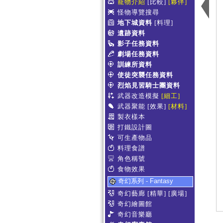
寵物介紹
[比較]
[夥伴]
怪物導覽搜尋
地下城資料
[料理]
遺跡資料
影子任務資料
劇場任務資料
訓練所資料
使徒突襲任務資料
烈焰見習騎士團資料
武器改造模擬
[細工]
武器聚能
[效果]
[材料]
製衣樣本
打鐵設計圖
可生產物品
料理食譜
角色稱號
食物效果
奇幻系列 - Fantasy
奇幻藝廊
[精華]
[廣場]
奇幻繪圖館
奇幻音樂廳