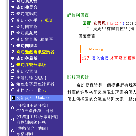
奇幻寫真館
奇幻伸展台
奇幻電影院
評論與回覆
奇幻小幫手
[走私販]
回覆
安熙恩
[ Lv.19 ]
?
2013-
奇幻圖書館
#1
媽媽!!!有羅莉控!! (指
奇幻氣象局
回覆留言
奇幻留言版
[精華區]
奇幻閒聊區
Message
奇幻遊戲看板查詢器
請先
登入會員
才可發表回覆
奇幻交易版
奇幻序號分享版
奇幻投票所
關於寫真館
主題討論
[焦點]
角色名字顏色計算器
奇幻寫真館是一個提供所有玩
奇怪？不一樣
#5
料庫的造型搭配來表現出玩家的個人服
更新頁面 - Update
個上傳擷圖的交流空間與大家一起
[任務][主線任務]
G25主線任務 - 日蝕
[任務][主線/故事劇情]
寵物訓練師任務
[遊戲簡介][地圖]
摩格梅爾