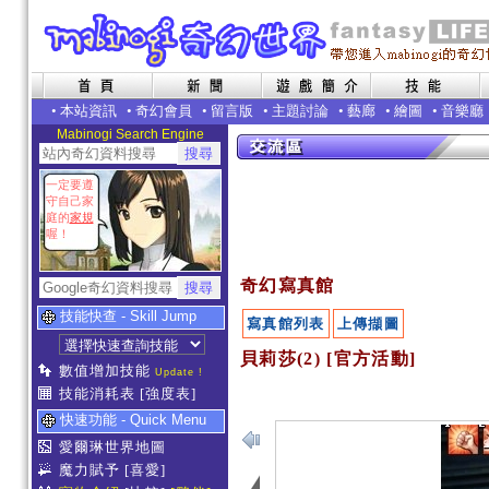
•
本站資訊
•
奇幻會員
•
留言版
•
主題討論
•
藝廊
•
繪圖
•
音樂廳
Mabinogi Search Engine
一定要遵
守自己家
庭的
家規
喔！
奇幻寫真館
技能快查 - Skill Jump
寫真館列表
上傳擷圖
貝莉莎(2) [官方活動]
數值增加技能
Update !
技能消耗表
[強度表]
快速功能 - Quick Menu
愛爾琳世界地圖
魔力賦予
[喜愛]