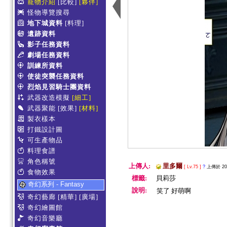
寵物介紹
[比較]
[夥伴]
怪物導覽搜尋
地下城資料
[料理]
遺跡資料
影子任務資料
劇場任務資料
訓練所資料
使徒突襲任務資料
烈焰見習騎士團資料
武器改造模擬
[細工]
武器聚能
[效果]
[材料]
製衣樣本
打鐵設計圖
可生產物品
料理食譜
角色稱號
上傳人:
里多爾
[ Lv.75 ]
?
上傳於 2013
食物效果
標籤:
貝莉莎
奇幻系列 - Fantasy
說明:
笑了 好萌啊
奇幻藝廊
[精華]
[廣場]
奇幻繪圖館
奇幻音樂廳