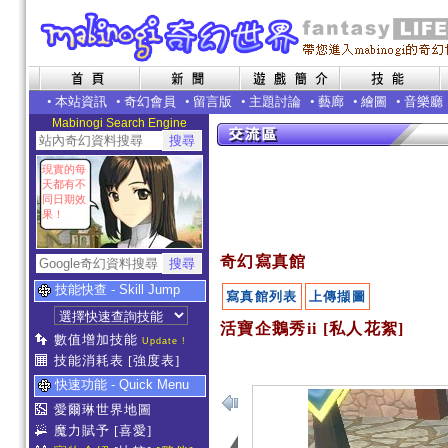
•
本站資訊
•
奇幻會員
•
留言版
•
主題討論
•
藝廊
•
繪圖
•
音樂廳
Mabinogi Search Engine
現實的每
天都有不
同日期效
果！
奇幻寫真館
技能快查 - Skill Jump
寫真館列表
上傳擷圖
活寶企鵝秀ii [私人花絮]
數值增加技能
Update !
技能消耗表
[強度表]
快速功能 - Quick Menu
愛爾琳世界地圖
魔力賦予
[喜愛]