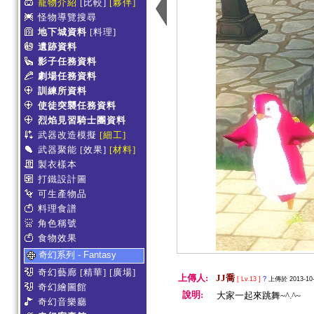
寵物介紹
[比較]
[夥伴]
怪物導覽搜尋
地下城資料
[料理]
遺跡資料
影子任務資料
劇場任務資料
訓練所資料
使徒突襲任務資料
烈焰見習騎士團資料
武器改造模擬
[細工]
武器聚能
[效果]
[材料]
製衣樣本
打鐵設計圖
可生產物品
料理食譜
角色稱號
食物效果
奇幻系列 - Fantasy
奇幻藝廊
[精華]
[廣場]
上傳人:
JJ喬
[ Lv.13 ]
?
上傳於 2013-10-
奇幻繪圖館
說明:
大家一起來跳舞~^.^~
奇幻音樂廳