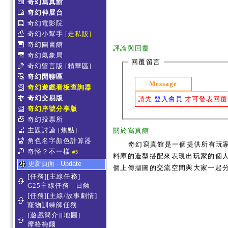
奇幻寫真館
奇幻伸展台
奇幻電影院
奇幻小幫手
[走私販]
奇幻圖書館
評論與回覆
奇幻氣象局
回覆留言
奇幻留言版
[精華區]
奇幻閒聊區
Message
奇幻遊戲看板查詢器
奇幻交易版
請先
登入會員
才可發表回覆
奇幻序號分享版
奇幻投票所
主題討論
[焦點]
關於寫真館
角色名字顏色計算器
奇幻寫真館是一個提供所有玩
奇怪？不一樣
#5
料庫的造型搭配來表現出玩家的個人服
更新頁面 - Update
個上傳擷圖的交流空間與大家一起
[任務][主線任務]
G25主線任務 - 日蝕
[任務][主線/故事劇情]
寵物訓練師任務
[遊戲簡介][地圖]
摩格梅爾