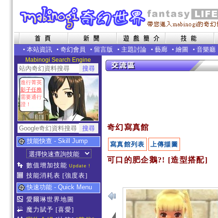
•
本站資訊
•
奇幻會員
•
留言版
•
主題討論
•
藝廊
•
繪圖
•
音樂廳
Mabinogi Search Engine
進行菁英
影子任務
需要通行
證！
奇幻寫真館
技能快查 - Skill Jump
寫真館列表
上傳擷圖
可口的肥企鵝?! [造型搭配]
數值增加技能
Update !
技能消耗表
[強度表]
快速功能 - Quick Menu
愛爾琳世界地圖
魔力賦予
[喜愛]