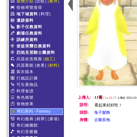
寵物介紹
[比較]
[夥伴]
怪物導覽搜尋
地下城資料
[料理]
遺跡資料
影子任務資料
劇場任務資料
訓練所資料
使徒突襲任務資料
烈焰見習騎士團資料
武器改造模擬
[細工]
武器聚能
[效果]
[材料]
製衣樣本
打鐵設計圖
可生產物品
料理食譜
角色稱號
上傳人:
JJ喬
[ Lv.13 ]
?
上傳於 2013-10-
食物效果
說明:
看起來好好吃！
奇幻系列 - Fantasy
頭部:
兔子髮飾
奇幻藝廊
[精華]
[廣場]
身體:
企鵝長袍
奇幻繪圖館
奇幻音樂廳