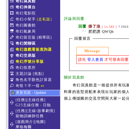
奇幻寫真館
奇幻伸展台
奇幻電影院
評論與回覆
奇幻小幫手
[走私販]
奇幻圖書館
回覆
掛了沒
[ Lv.162 ]
?
2013
奇幻氣象局
#1
肥肥讚 QWQb
奇幻留言版
[精華區]
回覆留言
奇幻閒聊區
奇幻遊戲看板查詢器
Message
奇幻交易版
請先
登入會員
才可發表回覆
奇幻序號分享版
奇幻投票所
主題討論
[焦點]
關於寫真館
角色名字顏色計算器
奇幻寫真館是一個提供所有玩
奇怪？不一樣
#5
料庫的造型搭配來表現出玩家的個人服
更新頁面 - Update
個上傳擷圖的交流空間與大家一起
[任務][主線任務]
G25主線任務 - 日蝕
[任務][主線/故事劇情]
寵物訓練師任務
[遊戲簡介][地圖]
摩格梅爾