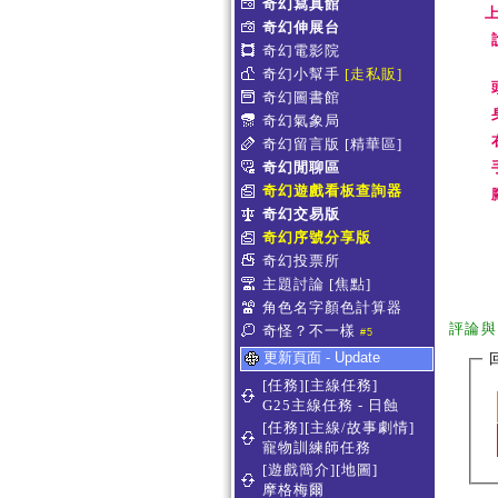
奇幻寫真館
上
奇幻伸展台
奇幻電影院
奇幻小幫手
[走私販]
奇幻圖書館
奇幻氣象局
奇幻留言版
[精華區]
奇幻閒聊區
奇幻遊戲看板查詢器
奇幻交易版
奇幻序號分享版
奇幻投票所
主題討論
[焦點]
角色名字顏色計算器
評論與
奇怪？不一樣
#5
更新頁面 - Update
[任務][主線任務]
G25主線任務 - 日蝕
[任務][主線/故事劇情]
寵物訓練師任務
[遊戲簡介][地圖]
摩格梅爾