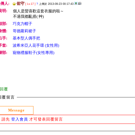
傳人:
佑守
[ Lv.17 ]
?
上傳於 2013-09-23 00:17:43
說明:
個人是蠻喜歡這套衣服的啦～
不過我都亂搭( 艸)
頭部:
巧克力帽子
身體:
哥德蘿莉裙子
右手:
基本型人偶手把
手套:
波希米亞人花手環 (女性用)
腳部:
寵物禮服鞋子(女性專用)
回覆
回覆留言
Message
請先
登入會員
才可發表回覆留言