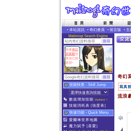
•
本站資訊
•
奇幻會員
•
留言版
•
主
Mabinogi Search Engine
快來
奇幻
寫真館
分
享自己的
造型~
奇幻
技能快查 - Skill Jump
寫真
流浪劇
數值增加技能
Update !
技能消耗表
[強度表]
快速功能 - Quick Menu
愛爾琳世界地圖
魔力賦予
[喜愛]