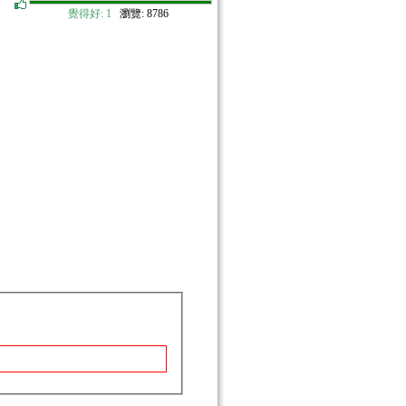
覺得好:
1
瀏覽: 8786