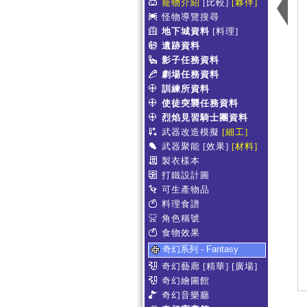
寵物介紹
[比較]
[夥伴]
怪物導覽搜尋
地下城資料
[料理]
遺跡資料
影子任務資料
劇場任務資料
訓練所資料
使徒突襲任務資料
烈焰見習騎士團資料
武器改造模擬
[細工]
武器聚能
[效果]
[材料]
製衣樣本
打鐵設計圖
可生產物品
料理食譜
角色稱號
食物效果
奇幻系列 - Fantasy
奇幻藝廊
[精華]
[廣場]
奇幻繪圖館
奇幻音樂廳