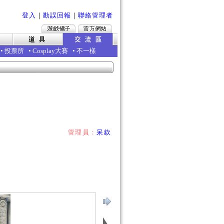
登入
｜
勘誤回報
｜
聯絡管理者
•
投票所
•
Cosplay大賽
•
不一樣
管理員：
呆欽