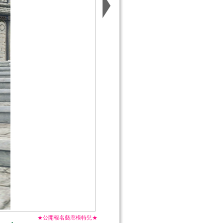
★公開報名藝廊模特兒★