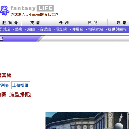
題討論
•
藝廊
•
繪圖
•
音樂廳
•
電影院
•
伸展台
•
相關網站
•
提供與回報
寫真館
館列表
上傳擷圖
團 [造型搭配]