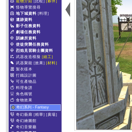
寵物介紹
[比較]
[夥伴]
怪物導覽搜尋
地下城資料
[料理]
遺跡資料
影子任務資料
劇場任務資料
訓練所資料
使徒突襲任務資料
烈焰見習騎士團資料
武器改造模擬
[細工]
武器聚能
[效果]
[材料]
製衣樣本
打鐵設計圖
可生產物品
料理食譜
角色稱號
食物效果
奇幻系列 - Fantasy
奇幻藝廊
[精華]
[廣場]
奇幻繪圖館
奇幻音樂廳