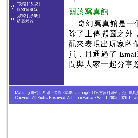
[攻略][系統]
寵物探險隊
關於寫真館
[攻略][系統]
精靈武器
奇幻寫真館是一
除了上傳擷圖之外
配來表現出玩家的
員，且通過了 Em
間與大家一起分享
Mabinogi奇幻世界 線上遊戲《瑪奇mabinogi》非官方資料網站，
Copyright All Rights Reserved Mabinogi Fantasy World. 2005-2026, Po