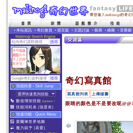
•
本站資訊
•
奇幻會員
•
留言版
•
主題討論
•
藝廊
•
繪圖
•
音樂廳
Mabinogi Search Engine
使用
塔座
鋼瓶
比在
手上的鋼
瓶更強！
奇幻寫真館
技能快查 - Skill Jump
寫真館列表
上傳擷圖
數值增加技能
Update !
眼睛的顏色是不是要改呢@@?
技能消耗表
[強度表]
快速功能 - Quick Menu
愛爾琳世界地圖
魔力賦予
[喜愛]