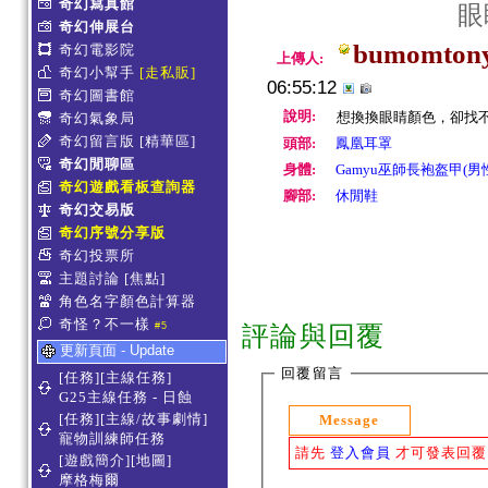
奇幻寫真館
眼
奇幻伸展台
bumomton
奇幻電影院
上傳人:
奇幻小幫手
[走私販]
06:55:12
奇幻圖書館
說明:
想換換眼睛顏色，卻找不到
奇幻氣象局
奇幻留言版
[精華區]
頭部:
鳳凰耳罩
奇幻閒聊區
身體:
Gamyu巫師長袍盔甲(男
奇幻遊戲看板查詢器
腳部:
休閒鞋
奇幻交易版
奇幻序號分享版
奇幻投票所
主題討論
[焦點]
角色名字顏色計算器
奇怪？不一樣
#5
評論與回覆
更新頁面 - Update
回覆留言
[任務][主線任務]
G25主線任務 - 日蝕
[任務][主線/故事劇情]
Message
寵物訓練師任務
請先
登入會員
才可發表回覆
[遊戲簡介][地圖]
摩格梅爾