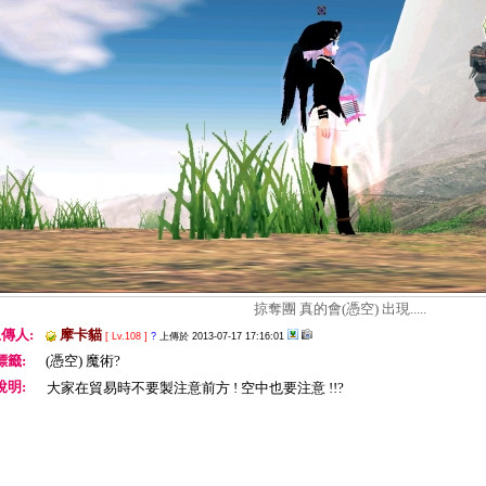
掠奪團 真的會(憑空) 出現.....
傳人:
摩卡貓
[ Lv.108 ]
?
上傳於 2013-07-17 17:16:01
標籤:
(憑空) 魔術?
說明:
大家在貿易時不要製注意前方 ! 空中也要注意 !!?