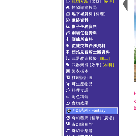
寵物介紹
[比較]
[夥伴]
怪物導覽搜尋
地下城資料
[料理]
遺跡資料
影子任務資料
劇場任務資料
訓練所資料
使徒突襲任務資料
烈焰見習騎士團資料
武器改造模擬
[細工]
武器聚能
[效果]
[材料]
製衣樣本
打鐵設計圖
可生產物品
料理食譜
上
角色稱號
食物效果
奇幻系列 - Fantasy
奇幻藝廊
[精華]
[廣場]
奇幻繪圖館
奇幻音樂廳