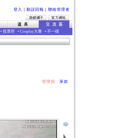
登入
｜
勘誤回報
｜
聯絡管理者
•
投票所
•
Cosplay大賽
•
不一樣
管理員：
呆欽