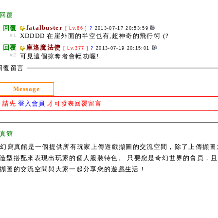
回覆
fatalbuster
回覆
[ Lv.86 ]
?
2013-07-17 20:53:59
XDDDD 在崖外面的半空也有,超神奇的飛行術 (?
#1
回覆
庫洛魔法使
[ Lv.377 ]
?
2013-07-19 20:15:01
#2
可見這個掠奪者會輕功喔!
回覆留言
Message
請先
登入會員
才可發表回覆留言
真館
奇幻寫真館是一個提供所有玩家上傳遊戲擷圖的交流空間，除了上傳擷圖
造型搭配來表現出玩家的個人服裝特色。 只要您是奇幻世界的會員，且通過
擷圖的交流空間與大家一起分享您的遊戲生活！