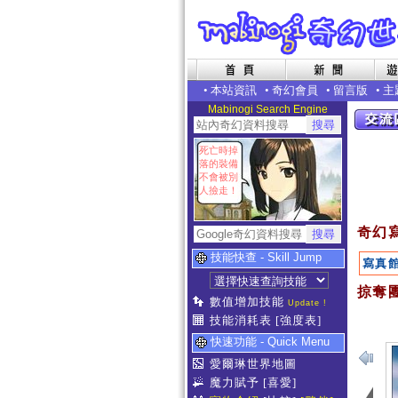
•
本站資訊
•
奇幻會員
•
留言版
•
主
Mabinogi Search Engine
死亡時掉
落的裝備
不會被別
人撿走！
奇幻
技能快查 - Skill Jump
寫真
掠奪團
數值增加技能
Update !
技能消耗表
[強度表]
快速功能 - Quick Menu
愛爾琳世界地圖
魔力賦予
[喜愛]