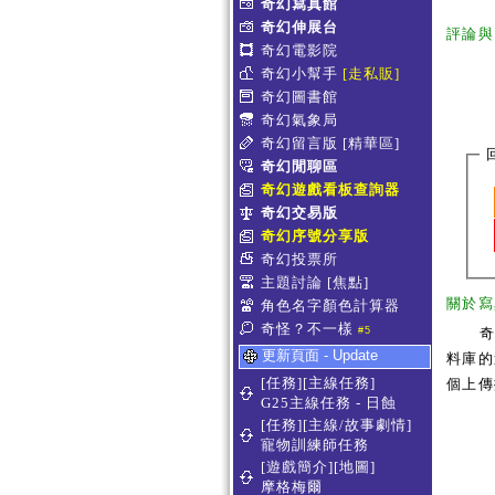
奇幻寫真館
奇幻伸展台
評論與
奇幻電影院
奇幻小幫手
[走私販]
奇幻圖書館
奇幻氣象局
奇幻留言版
[精華區]
奇幻閒聊區
奇幻遊戲看板查詢器
奇幻交易版
奇幻序號分享版
奇幻投票所
主題討論
[焦點]
關於寫
角色名字顏色計算器
奇怪？不一樣
#5
更新頁面 - Update
料庫的
[任務][主線任務]
個上傳
G25主線任務 - 日蝕
[任務][主線/故事劇情]
寵物訓練師任務
[遊戲簡介][地圖]
摩格梅爾