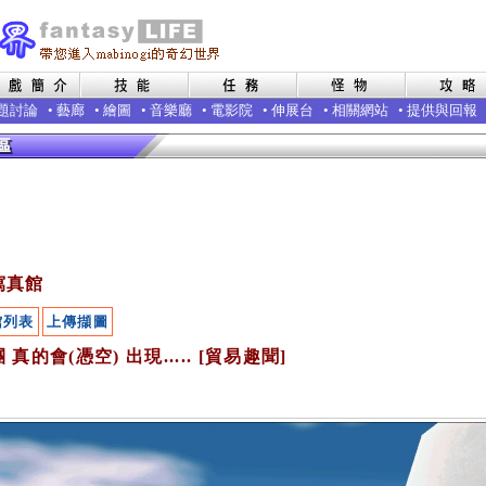
題討論
•
藝廊
•
繪圖
•
音樂廳
•
電影院
•
伸展台
•
相關網站
•
提供與回報
寫真館
館列表
上傳擷圖
 真的會(憑空) 出現..... [貿易趣聞]