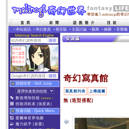
•
本站資訊
•
奇幻會員
•
留言版
•
主題討論
•
藝廊
•
繪圖
•
音樂廳
Mabinogi Search Engine
你知道
嗎？
史帝
華
外號是
麵包超人
奇幻寫真館
技能快查 - Skill Jump
寫真館列表
上傳擷圖
數值增加技能
Update !
無 [造型搭配]
技能消耗表
[強度表]
快速功能 - Quick Menu
愛爾琳世界地圖
魔力賦予
[喜愛]