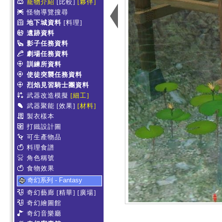
寵物介紹
[比較]
[夥伴]
怪物導覽搜尋
地下城資料
[料理]
遺跡資料
影子任務資料
劇場任務資料
訓練所資料
使徒突襲任務資料
烈焰見習騎士團資料
武器改造模擬
[細工]
武器聚能
[效果]
[材料]
製衣樣本
打鐵設計圖
可生產物品
料理食譜
角色稱號
食物效果
奇幻系列 - Fantasy
奇幻藝廊
[精華]
[廣場]
奇幻繪圖館
奇幻音樂廳