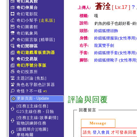
奇幻寫真館
蒼洤
[ Lv.17 ]
?
奇幻伸展台
上傳人:
奇幻電影院
標籤:
嘎
奇幻小幫手
[走私販]
說明:
釣魚的樣子也頗好看~鈴
奇幻圖書館
頭部:
鈴鐺狐狸頭飾
奇幻氣象局
身體:
鈴鐺狐狸服裝(女性專用)
奇幻留言版
[精華區]
右手:
龍翼雙手劍
奇幻閒聊區
奇幻遊戲看板查詢器
手套:
鈴鐺狐狸手套(女性專用)
奇幻交易版
腳部:
鈴鐺狐狸靴子 (女性專用
奇幻序號分享版
奇幻投票所
主題討論
[焦點]
角色名字顏色計算器
奇怪？不一樣
#5
評論與回覆
更新頁面 - Update
[任務][主線任務]
回覆留言
G25主線任務 - 日蝕
[任務][主線/故事劇情]
Message
寵物訓練師任務
[遊戲簡介][地圖]
請先
登入會員
才可發表回覆
摩格梅爾