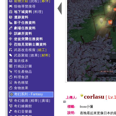
寵物介紹
[比較]
[夥伴]
怪物導覽搜尋
地下城資料
[料理]
遺跡資料
影子任務資料
劇場任務資料
訓練所資料
使徒突襲任務資料
烈焰見習騎士團資料
武器改造模擬
[細工]
武器聚能
[效果]
[材料]
製衣樣本
打鐵設計圖
可生產物品
料理食譜
角色稱號
食物效果
奇幻系列 - Fantasy
corlasu
[ Lv.
上傳人:
奇幻藝廊
[精華]
[廣場]
奇幻繪圖館
標籤:
from小彌
奇幻音樂廳
說明:
夜晚看起來更像日本的廟