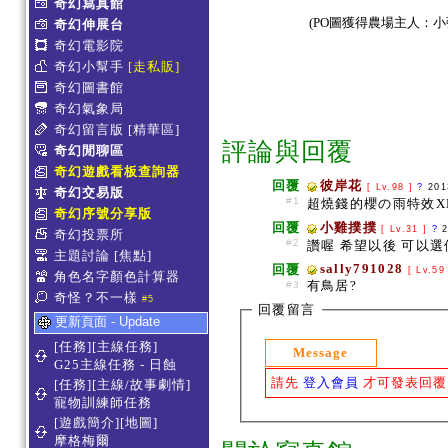
奇幻寫真館
(PO圖獲得農場主人：小
奇幻伸展台
奇幻電影院
奇幻小幫手
[走私販]
奇幻圖書館
奇幻氣象局
奇幻留言版
[精華區]
評論與回覆
奇幻閒聊區
奇幻遊戲看板查詢器
回覆
彼岸花
[ Lv.98 ]
?
201
奇幻交易版
#1
超燒錢的櫻の雨特效X
奇幻序號分享版
回覆
小雞撲撲
[ Lv.31 ]
?
奇幻投票所
#2
讚喔 希望以後 可以選
主題討論
[焦點]
sally791028
回覆
[ Lv.59
角色名字顏色計算器
有鳥居?
#3
奇怪？不一樣
#5
回覆留言
更新頁面 - Update
[任務][主線任務]
Message
G25主線任務 - 日蝕
請先
登入會員
才可發表回覆
[任務][主線/故事劇情]
寵物訓練師任務
[遊戲簡介][地圖]
摩格梅爾