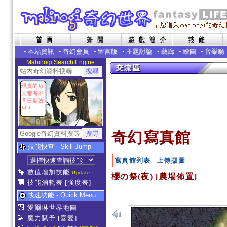
•
本站資訊
•
奇幻會員
•
留言版
•
主題討論
•
藝廊
•
繪圖
•
音樂廳
Mabinogi Search Engine
現實的每
天都有不
同日期效
果！
奇幻寫真館
技能快查 - Skill Jump
寫真館列表
上傳擷圖
數值增加技能
Update !
櫻の祭(夜) [農場佈置]
技能消耗表
[強度表]
快速功能 - Quick Menu
愛爾琳世界地圖
魔力賦予
[喜愛]