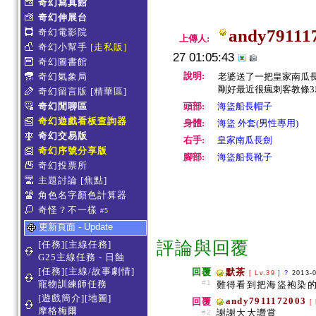
奇幻寫真館
奇幻伸展台
andy79111
奇幻電影院
上傳人:
奇幻小幫手
[走私販]
27 01:05:43
奇幻圖書館
說明:
奇幻氣象局
老婆送了一把皇家南瓜
剛好最近很瘋刺客教條
奇幻留言版
[精華區]
奇幻閒聊區
頭部:
海盜船長帽子
奇幻遊戲看板查詢器
身體:
海盜 外套(男性專用)
奇幻交易版
右手:
皇家南瓜長劍
奇幻序號分享版
腳部:
海盜船長靴子
奇幻投票所
主題討論
[焦點]
角色名字顏色計算器
奇怪？不一樣
#5
更新頁面 - Update
評論與回覆
[任務][主線任務]
G25主線任務 - 日蝕
[任務][主線/故事劇情]
回覆
默茶
[ Lv.39 ]
?
2013-
寵物訓練師任務
#1
難得看到把海盜袍染的
[遊戲簡介][地圖]
andy7911172003
回覆
[ 
摩格梅爾
謝謝大大讚賞
#2