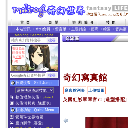
•
本站資訊
•
奇幻會員
•
留言版
•
主題討論
•
藝廊
•
繪圖
•
音樂廳
Mabinogi Search Engine
塔拉名品
館每天都
有
拍賣
舉
行喔！
奇幻寫真館
技能快查 - Skill Jump
寫真館列表
上傳擷圖
數值增加技能
Update !
英國紅衫軍軍官?! [造型搭配]
技能消耗表
[強度表]
快速功能 - Quick Menu
愛爾琳世界地圖
魔力賦予
[喜愛]