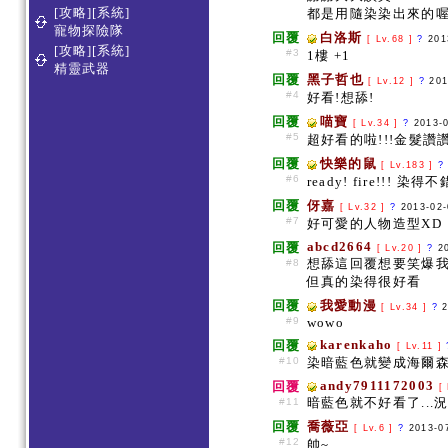
[攻略][系統]
都是用隨染染出來的喔
寵物探險隊
回覆
白洛斯
[ Lv.68 ]
?
201
[攻略][系統]
#3
1樓 +1
精靈武器
回覆
黑子哲也
[ Lv.12 ]
?
201
#4
好看!想舔!
回覆
喵寶
[ Lv.34 ]
?
2013-
#5
超好看的啦!!!金髮讚
回覆
快樂的鼠
[ Lv.183 ]
?
#6
ready! fire!!! 染得不
回覆
伢嘉
[ Lv.32 ]
?
2013-02
#7
好可愛的人物造型XD
abcd2664
回覆
[ Lv.20 ]
?
2
想舔這回覆想要笑爆
#8
但真的染得很好看
回覆
我愛動漫
[ Lv.34 ]
?
#9
wowo
karenkaho
回覆
[ Lv.11 ]
#10
染暗藍色就變成海爾森
andy7911172003
回覆
[ 
暗藍色就不好看了..
#11
回覆
喬薇亞
[ Lv.6 ]
?
2013-0
#12
帥~