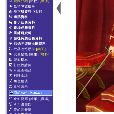
寵物介紹
[比較]
[夥伴]
怪物導覽搜尋
地下城資料
[料理]
遺跡資料
影子任務資料
劇場任務資料
訓練所資料
使徒突襲任務資料
烈焰見習騎士團資料
武器改造模擬
[細工]
武器聚能
[效果]
[材料]
製衣樣本
打鐵設計圖
可生產物品
料理食譜
角色稱號
食物效果
奇幻系列 - Fantasy
奇幻藝廊
[精華]
[廣場]
奇幻繪圖館
奇幻音樂廳