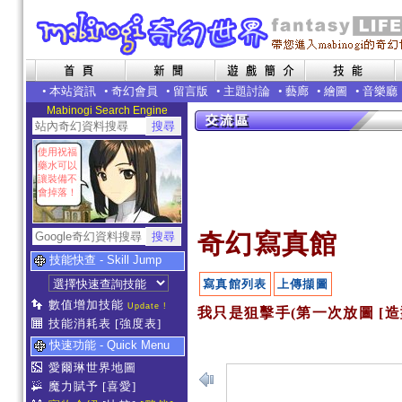
•
本站資訊
•
奇幻會員
•
留言版
•
主題討論
•
藝廊
•
繪圖
•
音樂廳
Mabinogi Search Engine
使用祝福
藥水可以
讓裝備不
會掉落！
奇幻寫真館
技能快查 - Skill Jump
寫真館列表
上傳擷圖
數值增加技能
Update !
我只是狙擊手(第一次放圖 [造
技能消耗表
[強度表]
快速功能 - Quick Menu
愛爾琳世界地圖
魔力賦予
[喜愛]