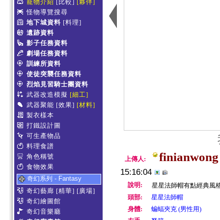
寵物介紹
[比較]
[夥伴]
怪物導覽搜尋
地下城資料
[料理]
遺跡資料
影子任務資料
劇場任務資料
訓練所資料
使徒突襲任務資料
烈焰見習騎士團資料
武器改造模擬
[細工]
武器聚能
[效果]
[材料]
製衣樣本
打鐵設計圖
可生產物品
料理食譜
finianwong
角色稱號
上傳人:
食物效果
15:16:04
奇幻系列 - Fantasy
說明:
星星法師帽有點經典風格
奇幻藝廊
[精華]
[廣場]
頭部:
星星法師帽
奇幻繪圖館
身體:
蝙蝠夾克 (男性用)
奇幻音樂廳