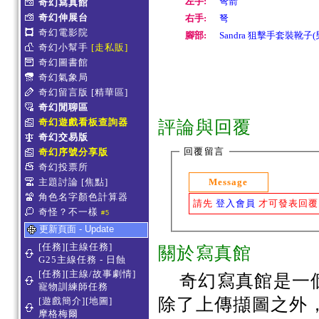
左手:
弩箭
奇幻寫真館
奇幻伸展台
右手:
弩
奇幻電影院
腳部:
Sandra 狙擊手套裝靴子
奇幻小幫手
[走私販]
奇幻圖書館
奇幻氣象局
奇幻留言版
[精華區]
奇幻閒聊區
奇幻遊戲看板查詢器
評論與回覆
奇幻交易版
回覆留言
奇幻序號分享版
奇幻投票所
Message
主題討論
[焦點]
角色名字顏色計算器
請先
登入會員
才可發表回覆
奇怪？不一樣
#5
更新頁面 - Update
[任務][主線任務]
關於寫真館
G25主線任務 - 日蝕
[任務][主線/故事劇情]
奇幻寫真館是一
寵物訓練師任務
除了上傳擷圖之外
[遊戲簡介][地圖]
摩格梅爾