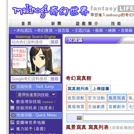
•
本站資訊
•
奇幻會員
•
留言版
•
主題討論
•
藝廊
•
繪圖
•
音樂廳
Mabinogi Search Engine
快來
奇幻
寫真館
分
享自己的
造型~
奇幻寫真館
技能快查 - Skill Jump
寫真館列表
上傳擷圖
造型搭配
官方活動
風景寫真
私
數值增加技能
Update !
農場佈置
主線劇透
首圖創作
七
技能消耗表
[強度表]
快速功能 - Quick Menu
愛爾琳世界地圖
風景寫真 寫真列表
(目前此類別共
魔力賦予
[喜愛]