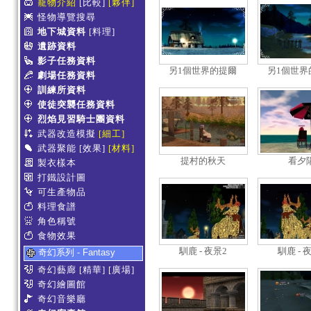
寵物介紹
[比較]
[夥伴]
怪物導覽搜尋
地下城資料
[料理]
遺跡資料
影子任務資料
另1個世界的提爾
另1個世界
劇場任務資料
訓練所資料
使徒突襲任務資料
烈焰見習騎士團資料
武器改造模擬
[細工]
武器聚能
[效果]
[材料]
提村的秋天
看夕
製衣樣本
打鐵設計圖
可生產物品
料理食譜
角色稱號
食物效果
馴鹿 - 夜景2
馴鹿 - 
奇幻系列 - Fantasy
奇幻藝廊
[精華]
[廣場]
奇幻繪圖館
奇幻音樂廳