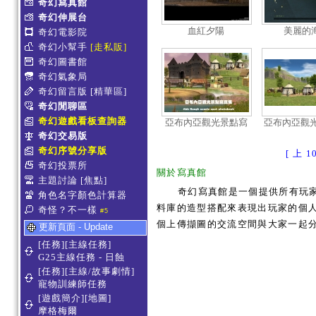
奇幻寫真館
奇幻伸展台
血紅夕陽
美麗的
奇幻電影院
奇幻小幫手
[走私販]
奇幻圖書館
奇幻氣象局
奇幻留言版
[精華區]
奇幻閒聊區
奇幻遊戲看板查詢器
亞布內亞觀光景點寫
亞布內亞觀光
真集
告
奇幻交易版
奇幻序號分享版
[ 上 1
奇幻投票所
關於寫真館
主題討論
[焦點]
奇幻寫真館是一個提供所有玩
角色名字顏色計算器
料庫的造型搭配來表現出玩家的個人服
奇怪？不一樣
#5
個上傳擷圖的交流空間與大家一起
更新頁面 - Update
[任務][主線任務]
G25主線任務 - 日蝕
[任務][主線/故事劇情]
寵物訓練師任務
[遊戲簡介][地圖]
摩格梅爾