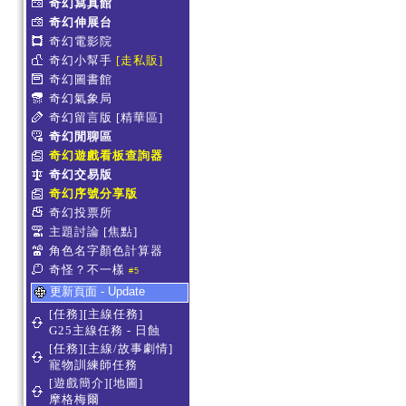
奇幻寫真館
奇幻伸展台
奇幻電影院
奇幻小幫手
[走私販]
奇幻圖書館
奇幻氣象局
奇幻留言版
[精華區]
奇幻閒聊區
奇幻遊戲看板查詢器
奇幻交易版
奇幻序號分享版
奇幻投票所
主題討論
[焦點]
角色名字顏色計算器
奇怪？不一樣
#5
更新頁面 - Update
[任務][主線任務]
G25主線任務 - 日蝕
[任務][主線/故事劇情]
寵物訓練師任務
[遊戲簡介][地圖]
摩格梅爾