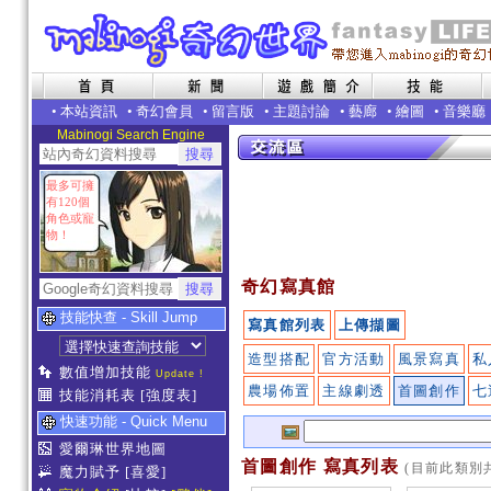
•
本站資訊
•
奇幻會員
•
留言版
•
主題討論
•
藝廊
•
繪圖
•
音樂廳
Mabinogi Search Engine
最多可擁
有120個
角色或寵
物！
奇幻寫真館
技能快查 - Skill Jump
寫真館列表
上傳擷圖
造型搭配
官方活動
風景寫真
私
數值增加技能
Update !
農場佈置
主線劇透
首圖創作
七
技能消耗表
[強度表]
快速功能 - Quick Menu
愛爾琳世界地圖
首圖創作 寫真列表
(目前此類別共
魔力賦予
[喜愛]