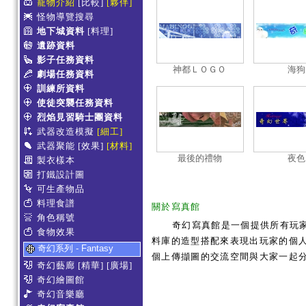
寵物介紹
[比較]
[夥伴]
怪物導覽搜尋
地下城資料
[料理]
遺跡資料
影子任務資料
神都ＬＯＧＯ
海狗
劇場任務資料
訓練所資料
使徒突襲任務資料
烈焰見習騎士團資料
武器改造模擬
[細工]
武器聚能
[效果]
[材料]
最後的禮物
夜色
製衣樣本
打鐵設計圖
可生產物品
料理食譜
關於寫真館
角色稱號
奇幻寫真館是一個提供所有玩
食物效果
料庫的造型搭配來表現出玩家的個人服
奇幻系列 - Fantasy
個上傳擷圖的交流空間與大家一起
奇幻藝廊
[精華]
[廣場]
奇幻繪圖館
奇幻音樂廳