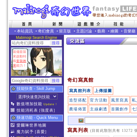
•
本站資訊
•
奇幻會員
•
留言版
•
主題討論
•
藝廊
•
繪圖
•
音樂廳
Mabinogi Search Engine
裝備套裝
來啟動特
殊
套裝效
果
能力！
奇幻寫真館
技能快查 - Skill Jump
寫真館列表
上傳擷圖
造型搭配
官方活動
風景寫真
私
數值增加技能
Update !
農場佈置
主線劇透
首圖創作
七
技能消耗表
[強度表]
快速功能 - Quick Menu
愛爾琳世界地圖
寫真列表
(目前此類別共有 13272 
魔力賦予
[喜愛]