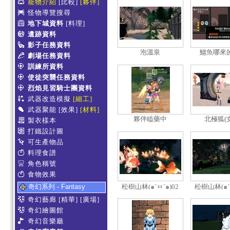
寵物介紹
[比較]
[夥伴]
怪物導覽搜尋
地下城資料
[料理]
遺跡資料
影子任務資料
泡溫泉
鱷魚哪來
劇場任務資料
訓練所資料
使徒突襲任務資料
烈焰見習騎士團資料
武器改造模擬
[細工]
武器聚能
[效果]
[材料]
夥伴瞌藥中
北極狐(
製衣樣本
打鐵設計圖
可生產物品
料理食譜
角色稱號
食物效果
奇幻系列 - Fantasy
松樹山林(๑´ㅂ`๑)02
松樹山林(๑´ㅂ
奇幻藝廊
[精華]
[廣場]
奇幻繪圖館
奇幻音樂廳