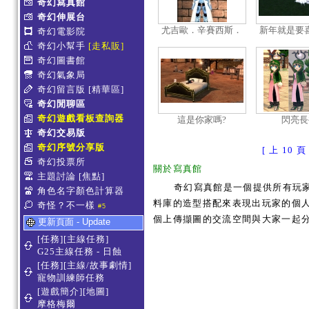
奇幻寫真館
奇幻伸展台
尤吉歐．辛賽西斯．
新年就是要
奇幻電影院
薩提滋
摟腰
奇幻小幫手
[走私販]
奇幻圖書館
奇幻氣象局
奇幻留言版
[精華區]
奇幻閒聊區
奇幻遊戲看板查詢器
這是你家嗎?
閃亮長
奇幻交易版
奇幻序號分享版
[ 上 10 頁 
奇幻投票所
關於寫真館
主題討論
[焦點]
奇幻寫真館是一個提供所有玩
角色名字顏色計算器
料庫的造型搭配來表現出玩家的個人服
奇怪？不一樣
#5
個上傳擷圖的交流空間與大家一起
更新頁面 - Update
[任務][主線任務]
G25主線任務 - 日蝕
[任務][主線/故事劇情]
寵物訓練師任務
[遊戲簡介][地圖]
摩格梅爾