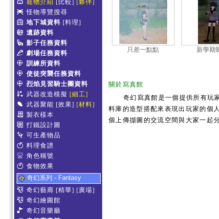
寵物介紹
[比較]
[夥伴]
怪物導覽搜尋
地下城資料
[料理]
遺跡資料
影子任務資料
只差一點點
新學期
劇場任務資料
訓練所資料
使徒突襲任務資料
烈焰見習騎士團資料
關於寫真館
武器改造模擬
[細工]
奇幻寫真館是一個提供所有玩
武器聚能
[效果]
[材料]
料庫的造型搭配來表現出玩家的個人服
製衣樣本
個上傳擷圖的交流空間與大家一起
打鐵設計圖
可生產物品
料理食譜
角色稱號
食物效果
奇幻系列 - Fantasy
奇幻藝廊
[精華]
[廣場]
奇幻繪圖館
奇幻音樂廳