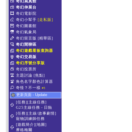
奇幻寫真館
奇幻伸展台
奇幻電影院
奇幻小幫手
[走私販]
奇幻圖書館
奇幻氣象局
奇幻留言版
[精華區]
奇幻閒聊區
奇幻遊戲看板查詢器
奇幻交易版
奇幻序號分享版
奇幻投票所
主題討論
[焦點]
角色名字顏色計算器
奇怪？不一樣
#5
更新頁面 - Update
[任務][主線任務]
G25主線任務 - 日蝕
[任務][主線/故事劇情]
寵物訓練師任務
[遊戲簡介][地圖]
摩格梅爾