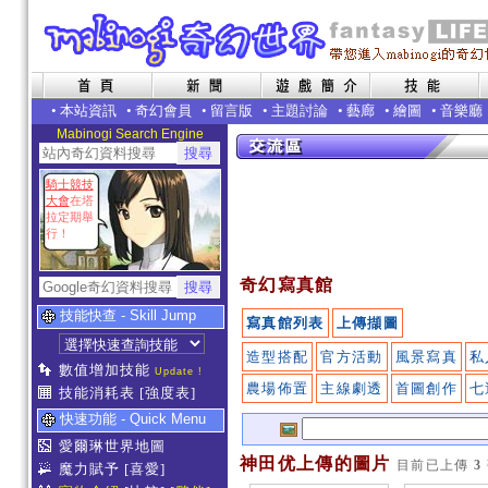
•
本站資訊
•
奇幻會員
•
留言版
•
主題討論
•
藝廊
•
繪圖
•
音樂廳
Mabinogi Search Engine
騎士競技
大會
在塔
拉定期舉
行！
奇幻寫真館
技能快查 - Skill Jump
寫真館列表
上傳擷圖
造型搭配
官方活動
風景寫真
私
數值增加技能
Update !
農場佈置
主線劇透
首圖創作
七
技能消耗表
[強度表]
快速功能 - Quick Menu
愛爾琳世界地圖
神田优上傳的圖片
目前已上傳
3
魔力賦予
[喜愛]