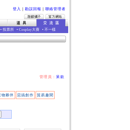
登入
｜
勘誤回報
｜
聯絡管理者
•
投票所
•
Cosplay大賽
•
不一樣
管理員：
呆欽
寵物夥伴
惡搞創作
貿易趣聞