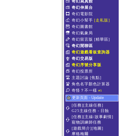
奇幻寫真館
奇幻伸展台
奇幻電影院
奇幻小幫手
[走私販]
奇幻圖書館
奇幻氣象局
奇幻留言版
[精華區]
奇幻閒聊區
奇幻遊戲看板查詢器
奇幻交易版
奇幻序號分享版
奇幻投票所
主題討論
[焦點]
角色名字顏色計算器
奇怪？不一樣
#5
更新頁面 - Update
[任務][主線任務]
G25主線任務 - 日蝕
[任務][主線/故事劇情]
寵物訓練師任務
[遊戲簡介][地圖]
摩格梅爾