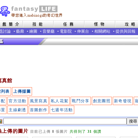
題討論
•
藝廊
•
繪圖
•
音樂廳
•
電影院
•
伸展台
•
相關網站
•
提供與回報
寫真館
館列表
上傳擷圖
搭配
官方活動
風景寫真
私人花絮
戰鬥分享
創意團照
新奇發現
佈置
主線劇透
首圖創作
七週年活動
絲上傳的圖片
目前已上傳
8
張圖片
共得到了
31
個讚