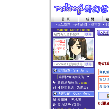
•
本站資訊
•
奇幻會員
•
留言版
•
主
Mabinogi Search Engine
每種
寵物
的背包大
小都不相
同！
奇幻
技能快查 - Skill Jump
寫真
造型
數值增加技能
Update !
農場
技能消耗表
[強度表]
快速功能 - Quick Menu
愛爾琳世界地圖
妃麗
魔力賦予
[喜愛]