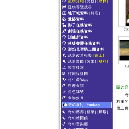
寵物介紹
[比較]
[夥伴]
怪物導覽搜尋
地下城資料
[料理]
遺跡資料
影子任務資料
貝拉
劇場任務資料
訓練所資料
使徒突襲任務資料
烈焰見習騎士團資料
武器改造模擬
[細工]
武器聚能
[效果]
[材料]
大叔
製衣樣本
打鐵設計圖
可生產物品
料理食譜
關於寫
角色稱號
食物效果
料庫的
奇幻系列 - Fantasy
個上傳
奇幻藝廊
[精華]
[廣場]
奇幻繪圖館
奇幻音樂廳