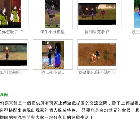
你怎麼了...?
學生小丑模型
捉到冒充者 (?
沒主
..別賣萌吧..
你....死小鬼...
妨礙風化!該不該打!?
真館
奇幻寫真館是一個提供所有玩家上傳遊戲擷圖的交流空間，除了上傳擷圖
造型搭配來表現出玩家的個人服裝特色。 只要您是奇幻世界的會員，且通過
擷圖的交流空間與大家一起分享您的遊戲生活！