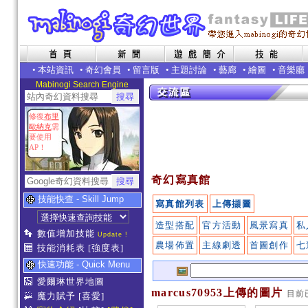
•
本站資訊
•
奇幻會員
•
留言版
•
主題討論
•
藝廊
•
繪圖
•
音樂廳
Mabinogi Search Engine
修復
布里
歐納克
需
要使用
AP！
奇幻寫真館
技能快查 - Skill Jump
寫真館列表
上傳擷圖
造型搭配
官方活動
風景寫真
私
數值增加技能
Update !
農場佈置
主線劇透
首圖創作
七
技能消耗表
[強度表]
快速功能 - Quick Menu
愛爾琳世界地圖
marcus70953上傳的圖片
目前
魔力賦予
[喜愛]