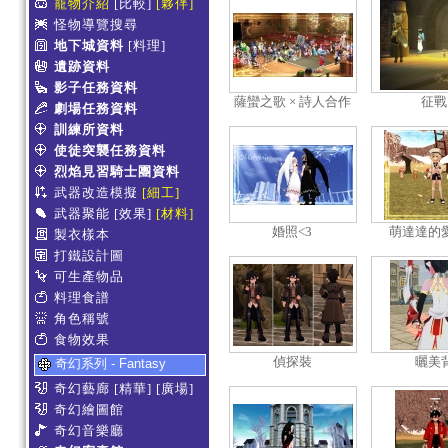
寵物介紹
[比較]
[夥伴]
怪物導覽搜尋
地下城資料
[料理]
遺跡資料
影子任務資料
薩蠻之歌 × 詩人合作
征戰
劇場任務資料
公開小型音樂會
訓練所資料
使徒突襲任務資料
烈焰見習騎士團資料
武器改造模擬
[細工]
武器聚能
[效果]
[材料]
婚照<3
萌達達的
製衣樣本
（？
打鐵設計圖
可生產物品
料理食譜
角色稱號
食物效果
偵探裝
曬美
奇幻系列 - Fantasy
奇幻藝廊
[精華]
[廣場]
奇幻繪圖館
奇幻音樂廳