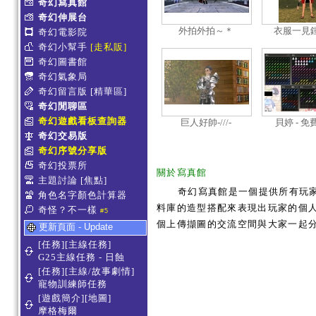
奇幻寫真館
奇幻伸展台
外拍外拍～＊
衣服一見鍾
奇幻電影院
奇幻小幫手
[走私販]
奇幻圖書館
奇幻氣象局
奇幻留言版
[精華區]
奇幻閒聊區
奇幻遊戲看板查詢器
巨人好帥-///-
貝婷 - 
奇幻交易版
奇幻序號分享版
奇幻投票所
關於寫真館
主題討論
[焦點]
奇幻寫真館是一個提供所有玩
角色名字顏色計算器
料庫的造型搭配來表現出玩家的個人服
奇怪？不一樣
#5
個上傳擷圖的交流空間與大家一起
更新頁面 - Update
[任務][主線任務]
G25主線任務 - 日蝕
[任務][主線/故事劇情]
寵物訓練師任務
[遊戲簡介][地圖]
摩格梅爾