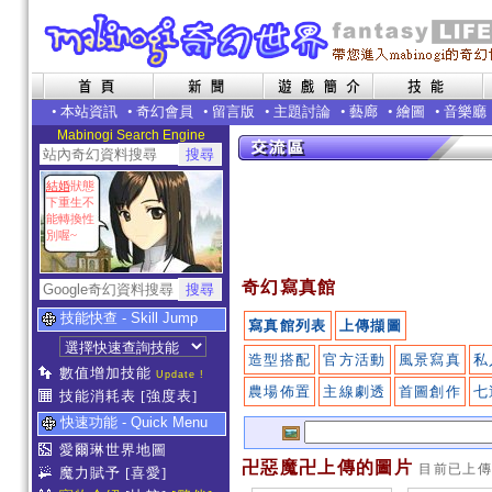
•
本站資訊
•
奇幻會員
•
留言版
•
主題討論
•
藝廊
•
繪圖
•
音樂廳
Mabinogi Search Engine
結婚
狀態
下重生不
能轉換性
別喔~
奇幻寫真館
技能快查 - Skill Jump
寫真館列表
上傳擷圖
造型搭配
官方活動
風景寫真
私
數值增加技能
Update !
農場佈置
主線劇透
首圖創作
七
技能消耗表
[強度表]
快速功能 - Quick Menu
愛爾琳世界地圖
卍惡魔卍上傳的圖片
目前已上
魔力賦予
[喜愛]