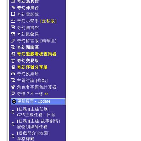
奇幻寫真館
奇幻伸展台
奇幻電影院
奇幻小幫手
[走私販]
奇幻圖書館
奇幻氣象局
奇幻留言版
[精華區]
奇幻閒聊區
奇幻遊戲看板查詢器
奇幻交易版
奇幻序號分享版
奇幻投票所
主題討論
[焦點]
角色名字顏色計算器
奇怪？不一樣
#5
更新頁面 - Update
[任務][主線任務]
G25主線任務 - 日蝕
[任務][主線/故事劇情]
寵物訓練師任務
[遊戲簡介][地圖]
摩格梅爾