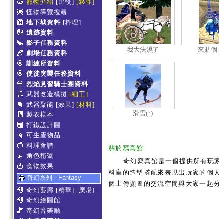
寵物介紹
[比較]
[夥伴]
怪物導覽搜尋
地下城資料
[料理]
遺跡資料
影子任務資料
我大法濕了
來貼個
劇場任務資料
訓練所資料
使徒突襲任務資料
烈焰見習騎士團資料
武器改造模擬
[細工]
武器聚能
[效果]
[材料]
滑雪(?)
製衣樣本
打鐵設計圖
可生產物品
料理食譜
關於寫真館
角色稱號
奇幻寫真館是一個提供所有玩
食物效果
料庫的造型搭配來表現出玩家的個人服
奇幻系列 - Fantasy
個上傳擷圖的交流空間與大家一起
奇幻藝廊
[精華]
[廣場]
奇幻繪圖館
奇幻音樂廳