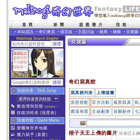
•
本站資訊
•
奇幻會員
•
留言版
•
主題討論
•
藝廊
•
繪圖
•
音樂廳
Mabinogi Search Engine
連續技卡
片
能在影
子任務寶
箱取得！
奇幻寫真館
技能快查 - Skill Jump
寫真館列表
上傳擷圖
造型搭配
官方活動
風景寫真
私
數值增加技能
Update !
農場佈置
主線劇透
首圖創作
七
技能消耗表
[強度表]
快速功能 - Quick Menu
愛爾琳世界地圖
楷子天王上傳的圖片
目前已上
魔力賦予
[喜愛]