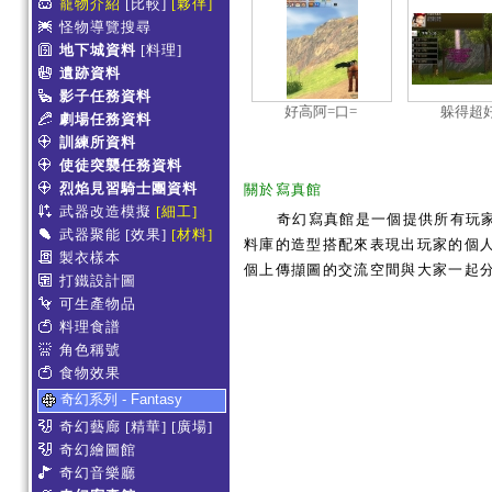
寵物介紹
[比較]
[夥伴]
怪物導覽搜尋
地下城資料
[料理]
遺跡資料
影子任務資料
好高阿=口=
躲得超好
劇場任務資料
訓練所資料
使徒突襲任務資料
烈焰見習騎士團資料
關於寫真館
武器改造模擬
[細工]
奇幻寫真館是一個提供所有玩
武器聚能
[效果]
[材料]
料庫的造型搭配來表現出玩家的個人服
製衣樣本
個上傳擷圖的交流空間與大家一起
打鐵設計圖
可生產物品
料理食譜
角色稱號
食物效果
奇幻系列 - Fantasy
奇幻藝廊
[精華]
[廣場]
奇幻繪圖館
奇幻音樂廳