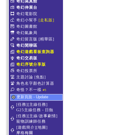
奇幻寫真館
奇幻伸展台
奇幻電影院
奇幻小幫手
[走私販]
奇幻圖書館
奇幻氣象局
奇幻留言版
[精華區]
奇幻閒聊區
奇幻遊戲看板查詢器
奇幻交易版
奇幻序號分享版
奇幻投票所
主題討論
[焦點]
角色名字顏色計算器
奇怪？不一樣
#5
更新頁面 - Update
[任務][主線任務]
G25主線任務 - 日蝕
[任務][主線/故事劇情]
寵物訓練師任務
[遊戲簡介][地圖]
摩格梅爾