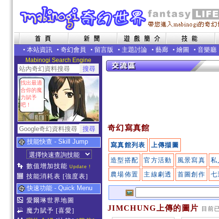
•
本站資訊
•
奇幻會員
•
留言版
•
主題討論
•
藝廊
•
繪圖
•
音樂廳
Mabinogi Search Engine
找出最適
合你的魔
力賦予
吧！
奇幻寫真館
技能快查 - Skill Jump
寫真館列表
上傳擷圖
造型搭配
官方活動
風景寫真
私
數值增加技能
Update !
農場佈置
主線劇透
首圖創作
七
技能消耗表
[強度表]
快速功能 - Quick Menu
愛爾琳世界地圖
JIMCHUNG上傳的圖片
目前
魔力賦予
[喜愛]