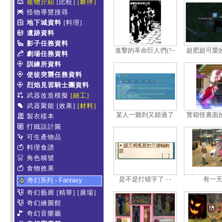
寵物介紹
[比較]
[夥伴]
怪物導覽搜尋
地下城資料
[料理]
遺跡資料
影子任務資料
進擊的革命巨人們(?~
超肥超可愛
劇場任務資料
林哥佈林
訓練所資料
使徒突襲任務資料
烈焰見習騎士團資料
武器改造模擬
[細工]
武器聚能
[效果]
[材料]
某人一聽到又錯過了
寳箱怪裏面
製衣樣本
一次某人的婚禮的反
看啊
打鐵設計圖
應
可生產物品
料理食譜
角色稱號
食物效果
是不是打错字了 - -
有一天.
奇幻系列 - Fantasy
奇幻藝廊
[精華]
[廣場]
奇幻繪圖館
奇幻音樂廳