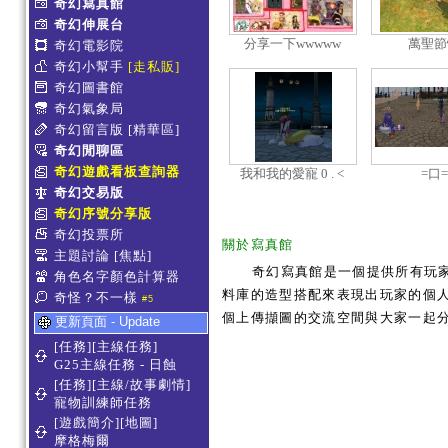
奇幻寫真館
奇幻伸展台
分享一下wwwww
萬聖節
奇幻電影院
樂！！！
奇幻小幫手
[走私販]
奇幻圖書館
奇幻氣象局
奇幻留言版
[精華區]
奇幻閒聊區
奇幻遊戲看板查詢器
我和我的愛寵 0 . <
=口=
奇幻交易版
奇幻序號分享版
奇幻投票所
關於寫真館
主題討論
[焦點]
奇幻寫真館是一個提供所有玩
角色名字顏色計算器
料庫的造型搭配來表現出玩家的個人服
奇怪？不一樣
#5
個上傳擷圖的交流空間與大家一起
更新頁面 - Update
[任務][主線任務]
G25主線任務 - 日蝕
[任務][主線/故事劇情]
寵物訓練師任務
[遊戲簡介][地圖]
摩格梅爾