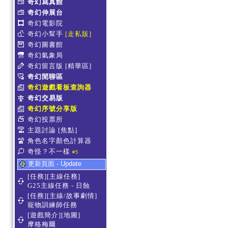
奇幻寫真館
奇幻伸展台
奇幻電影院
奇幻小幫手
[走私販]
奇幻圖書館
奇幻氣象局
奇幻留言版
[精華區]
奇幻閒聊區
奇幻遊戲看板查詢器
奇幻交易版
奇幻序號分享版
奇幻投票所
主題討論
[焦點]
角色名字顏色計算器
奇怪？不一樣
#5
更新頁面 - Update
[任務][主線任務]
G25主線任務 - 日蝕
[任務][主線/故事劇情]
寵物訓練師任務
[遊戲簡介][地圖]
摩格梅爾