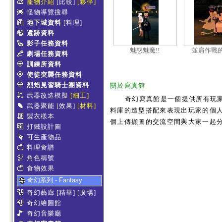
寵物介紹
[比較]
[夥伴]
怪物導覽搜尋
地下城資料
[料理]
遺跡資料
影子任務資料
魅惑魅魔!!
並肩作戰的
劇場任務資料
訓練所資料
使徒突襲任務資料
烈焰見習騎士團資料
關於寫真館
武器改造模擬
[細工]
奇幻寫真館是一個提供所有玩
武器聚能
[效果]
[材料]
料庫的造型搭配來表現出玩家的個人服
製衣樣本
個上傳擷圖的交流空間與大家一起
打鐵設計圖
可生產物品
料理食譜
角色稱號
食物效果
奇幻系列 - Fantasy
奇幻藝廊
[精華]
[廣場]
奇幻繪圖館
奇幻音樂廳