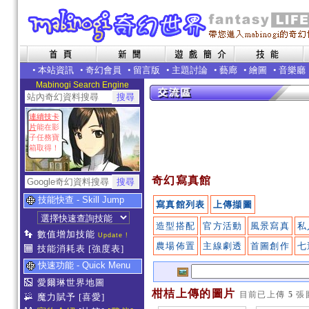
•
本站資訊
•
奇幻會員
•
留言版
•
主題討論
•
藝廊
•
繪圖
•
音樂廳
Mabinogi Search Engine
連續技卡
片
能在影
子任務寶
箱取得！
奇幻寫真館
技能快查 - Skill Jump
寫真館列表
上傳擷圖
造型搭配
官方活動
風景寫真
私
數值增加技能
Update !
農場佈置
主線劇透
首圖創作
七
技能消耗表
[強度表]
快速功能 - Quick Menu
愛爾琳世界地圖
柑桔上傳的圖片
目前已上傳
5
張
魔力賦予
[喜愛]