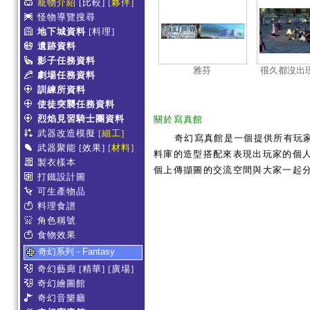
寵物介紹
[比較]
[夥伴]
怪物導覽搜尋
地下城資料
[料理]
遺跡資料
影子任務資料
雅芬
很久都沒出
劇場任務資料
象
訓練所資料
使徒突襲任務資料
烈焰見習騎士團資料
關於寫真館
武器改造模擬
[細工]
奇幻寫真館是一個提供所有玩
武器聚能
[效果]
[材料]
料庫的造型搭配來表現出玩家的個人服
製衣樣本
個上傳擷圖的交流空間與大家一起
打鐵設計圖
可生產物品
料理食譜
角色稱號
食物效果
奇幻系列 - Fantasy
奇幻藝廊
[精華]
[廣場]
奇幻繪圖館
奇幻音樂廳