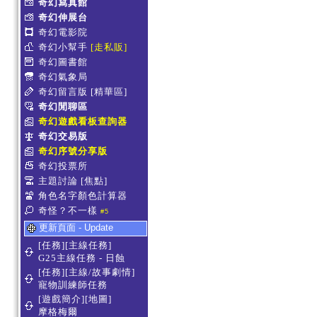
奇幻寫真館
奇幻伸展台
奇幻電影院
奇幻小幫手
[走私販]
奇幻圖書館
奇幻氣象局
奇幻留言版
[精華區]
奇幻閒聊區
奇幻遊戲看板查詢器
奇幻交易版
奇幻序號分享版
奇幻投票所
主題討論
[焦點]
角色名字顏色計算器
奇怪？不一樣
#5
更新頁面 - Update
[任務][主線任務]
G25主線任務 - 日蝕
[任務][主線/故事劇情]
寵物訓練師任務
[遊戲簡介][地圖]
摩格梅爾