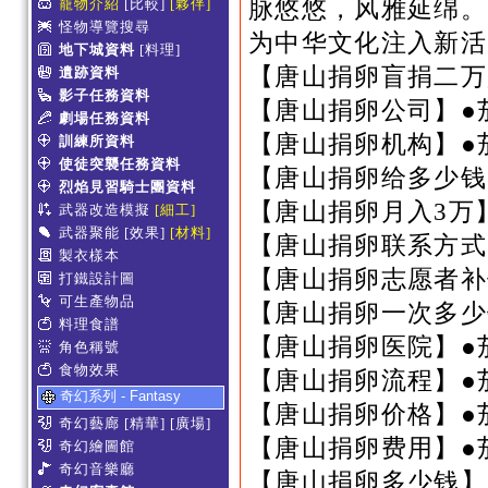
脉悠悠，风雅延绵。
寵物介紹
[比較]
[夥伴]
怪物導覽搜尋
为中华文化注入新
地下城資料
[料理]
【唐山捐卵盲捐二万
遺跡資料
影子任務資料
【唐山捐卵公司】●
劇場任務資料
【唐山捐卵机构】●
訓練所資料
使徒突襲任務資料
【唐山捐卵给多少钱
烈焰見習騎士團資料
【唐山捐卵月入3万
武器改造模擬
[細工]
武器聚能
[效果]
[材料]
【唐山捐卵联系方式
製衣樣本
【唐山捐卵志愿者补
打鐵設計圖
可生產物品
【唐山捐卵一次多少
料理食譜
【唐山捐卵医院】●
角色稱號
食物效果
【唐山捐卵流程】●
奇幻系列 - Fantasy
【唐山捐卵价格】●
奇幻藝廊
[精華]
[廣場]
【唐山捐卵费用】●
奇幻繪圖館
奇幻音樂廳
【唐山捐卵多少钱】