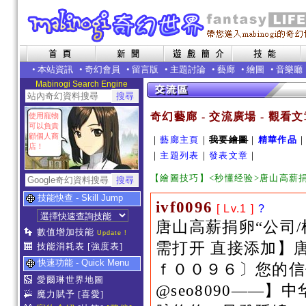
•
本站資訊
•
奇幻會員
•
留言版
•
主題討論
•
藝廊
•
繪圖
•
音樂廳
Mabinogi Search Engine
奇幻藝廊 - 交流廣場 - 觀看
使用寵物
可以負責
顧個人商
｜
藝廊主頁
｜
我要繪圖
｜
精華作品
店！
｜
主題列表
｜
發表文章
｜
【繪圖技巧】<秒懂经验>唐山高薪捐
技能快查 - Skill Jump
ivf0096
[ Lv.1 ]
?
唐山高薪捐卵“公司/
數值增加技能
Update !
需打开 直接添加】唐
技能消耗表
[強度表]
快速功能 - Quick Menu
ｆ００９６〕您的信
愛爾琳世界地圖
@seo8090——
魔力賦予
[喜愛]