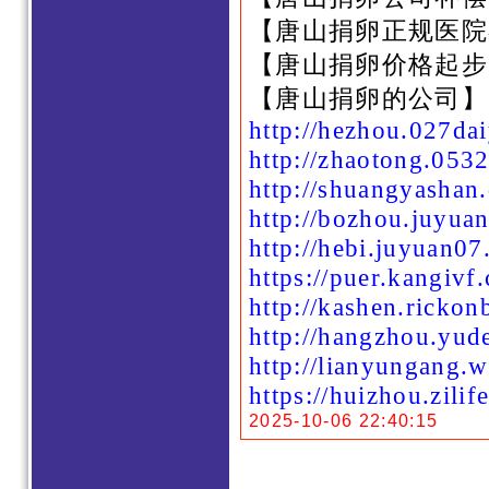
【唐山捐卵正规医院
【唐山捐卵价格起步
【唐山捐卵的公司】
http://hezhou.027da
http://zhaotong.053
http://shuangyashan
http://bozhou.juyua
http://hebi.juyuan0
https://puer.kangivf.
http://kashen.rickon
http://hangzhou.yud
http://lianyungang.
https://huizhou.zilif
2025-10-06 22:40:15