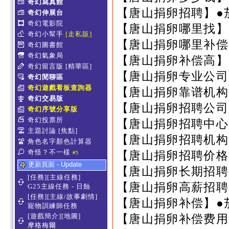
奇幻寫真館
【唐山捐卵招聘】●
奇幻伸展台
奇幻電影院
【唐山捐卵哪里找】
奇幻小幫手
[走私販]
【唐山捐卵哪里补偿
奇幻圖書館
奇幻氣象局
【唐山捐卵补偿高】
奇幻留言版
[精華區]
【唐山捐卵专业公司
奇幻閒聊區
奇幻遊戲看板查詢器
【唐山捐卵靠谱机构
奇幻交易版
【唐山捐卵招聘公司
奇幻序號分享版
奇幻投票所
【唐山捐卵招聘中心
主題討論
[焦點]
【唐山捐卵招聘机构
角色名字顏色計算器
奇怪？不一樣
【唐山捐卵招聘价格
#5
更新頁面 - Update
【唐山捐卵长期招聘
[任務][主線任務]
【唐山捐卵高薪招聘
G25主線任務 - 日蝕
[任務][主線/故事劇情]
【唐山捐卵补偿】●
寵物訓練師任務
[遊戲簡介][地圖]
【唐山捐卵补偿费用
摩格梅爾