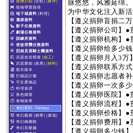
脉悠悠，风雅延绵。
寵物介紹
[比較]
[夥伴]
怪物導覽搜尋
为中华文化注入新
地下城資料
[料理]
【遵义捐卵盲捐二万
遺跡資料
影子任務資料
【遵义捐卵公司】●
劇場任務資料
【遵义捐卵机构】●
訓練所資料
使徒突襲任務資料
【遵义捐卵给多少钱
烈焰見習騎士團資料
【遵义捐卵月入3万
武器改造模擬
[細工]
武器聚能
[效果]
[材料]
【遵义捐卵联系方式
製衣樣本
【遵义捐卵志愿者补
打鐵設計圖
可生產物品
【遵义捐卵一次多少
料理食譜
【遵义捐卵医院】●
角色稱號
食物效果
【遵义捐卵流程】●
奇幻系列 - Fantasy
【遵义捐卵价格】●
奇幻藝廊
[精華]
[廣場]
【遵义捐卵费用】●
奇幻繪圖館
奇幻音樂廳
【遵义捐卵多少钱】