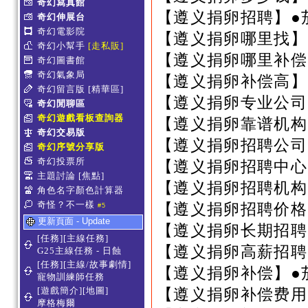
奇幻寫真館
【遵义捐卵招聘】●
奇幻伸展台
奇幻電影院
【遵义捐卵哪里找】
奇幻小幫手
[走私販]
【遵义捐卵哪里补偿
奇幻圖書館
奇幻氣象局
【遵义捐卵补偿高】
奇幻留言版
[精華區]
【遵义捐卵专业公司
奇幻閒聊區
奇幻遊戲看板查詢器
【遵义捐卵靠谱机构
奇幻交易版
【遵义捐卵招聘公司
奇幻序號分享版
奇幻投票所
【遵义捐卵招聘中心
主題討論
[焦點]
【遵义捐卵招聘机构
角色名字顏色計算器
奇怪？不一樣
【遵义捐卵招聘价格
#5
更新頁面 - Update
【遵义捐卵长期招聘
[任務][主線任務]
【遵义捐卵高薪招聘
G25主線任務 - 日蝕
[任務][主線/故事劇情]
【遵义捐卵补偿】●
寵物訓練師任務
[遊戲簡介][地圖]
【遵义捐卵补偿费用
摩格梅爾