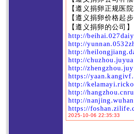
【遵义捐卵正规医院
【遵义捐卵价格起步
【遵义捐卵的公司】
http://beihai.027dai
http://yunnan.0532z
http://heilongjiang.
http://chuzhou.juyu
http://zhengzhou.ju
https://yaan.kangivf
http://kelamayi.rick
http://hangzhou.cnru
http://nanjing.wuha
https://foshan.zilife.
2025-10-06 22:35:33