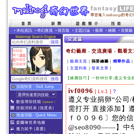
•
本站資訊
•
奇幻會員
•
留言版
•
主題討論
•
藝廊
•
繪圖
•
音樂廳
Mabinogi Search Engine
奇幻藝廊 - 交流廣場 - 觀看
你知道
嗎？
佛格
斯
外號是
｜
藝廊主頁
｜
我要繪圖
｜
精華作品
武器破壞
｜
主題列表
｜
發表文章
｜
者
【繪圖技巧】一秒钟分享|遵义专业捐
技能快查 - Skill Jump
ivf0096
[ Lv.1 ]
?
遵义专业捐卵“公司/
數值增加技能
Update !
需打开 直接添加】遵
技能消耗表
[強度表]
快速功能 - Quick Menu
ｆ００９６〕您的信
愛爾琳世界地圖
@seo8090——
魔力賦予
[喜愛]