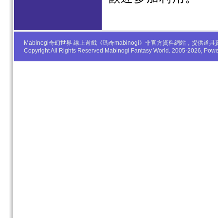
Mabinogi奇幻世界 線上遊戲《瑪奇mabinogi》非官方資料網站，
Copyright All Rights Reserved Mabinogi Fantasy World. 2005-2026, Po