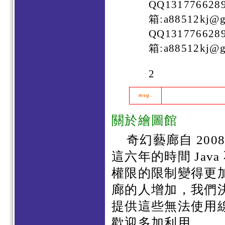
QQ1317766
箱:a88512kj@g
QQ1317766
箱:a88512kj@g
2
msg.
關於繪圖館
奇幻藝廊自 20
這六年的時間 Ja
權限的限制變得更
廊的人增加，我們
提供這些無法使用
歡迎多加利用。