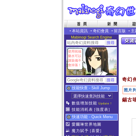
•
本站資訊
•
奇幻會員
•
留言版
•
主
Mabinogi Search Engine
使用祝福
藥水可以
讓裝備不
會掉落！
奇幻
技能快查 - Skill Jump
照片
錫古喵
數值增加技能
Update !
技能消耗表
[強度表]
快速功能 - Quick Menu
愛爾琳世界地圖
魔力賦予
[喜愛]