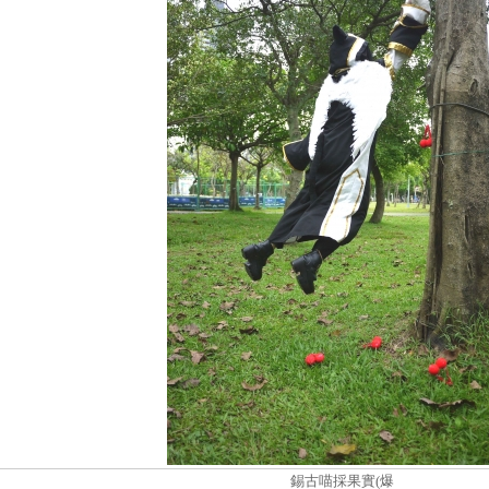
錫古喵採果實(爆