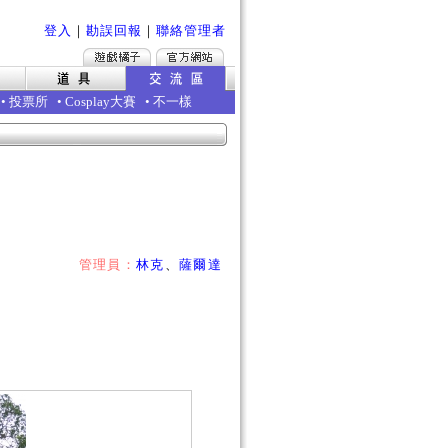
登入
｜
勘誤回報
｜
聯絡管理者
•
投票所
•
Cosplay大賽
•
不一樣
管理員：
林克
、
薩爾達