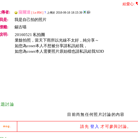
給愛心:
上傳者:
薩爾達
[ Lv.954 ]
?
上傳於 2016-06-16 18:15:39
我是:
我是自己拍的照片
標籤:
錫古喵
說明:
20160521 私拍團
業餘拍照，當天下雨所以光線不太好，純分享～
如您為coser本人不想被分享請私訊給我，
如您為coser本人需要照片原始檔也請私訊給我XDD
主題討論
目前尚無任何照片討論的內容
請先
登入
才可參與討論。
msg.