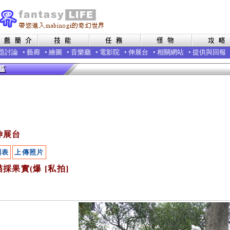
題討論
•
藝廊
•
繪圖
•
音樂廳
•
電影院
•
伸展台
•
相關網站
•
提供與回報
伸展台
列表
上傳照片
採果實(爆 [私拍]