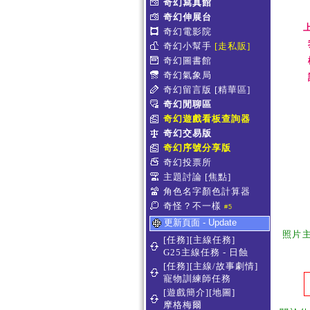
奇幻寫真館
奇幻伸展台
奇幻電影院
奇幻小幫手
[走私販]
奇幻圖書館
奇幻氣象局
奇幻留言版
[精華區]
奇幻閒聊區
奇幻遊戲看板查詢器
奇幻交易版
奇幻序號分享版
奇幻投票所
主題討論
[焦點]
角色名字顏色計算器
奇怪？不一樣
#5
更新頁面 - Update
照片
[任務][主線任務]
G25主線任務 - 日蝕
[任務][主線/故事劇情]
寵物訓練師任務
[遊戲簡介][地圖]
摩格梅爾