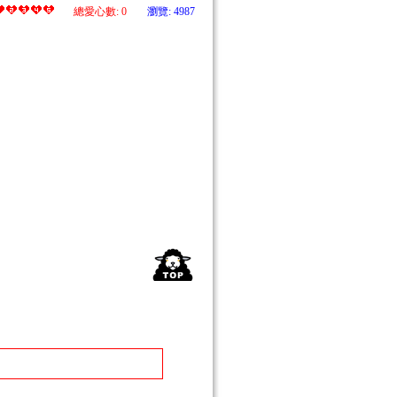
總愛心數:
0
瀏覽: 4987