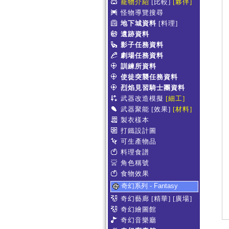
寵物介紹
[比較]
[夥伴]
怪物導覽搜尋
地下城資料
[料理]
遺跡資料
影子任務資料
劇場任務資料
訓練所資料
使徒突襲任務資料
烈焰見習騎士團資料
武器改造模擬
[細工]
武器聚能
[效果]
[材料]
製衣樣本
打鐵設計圖
可生產物品
料理食譜
角色稱號
食物效果
奇幻系列 - Fantasy
奇幻藝廊
[精華]
[廣場]
奇幻繪圖館
奇幻音樂廳