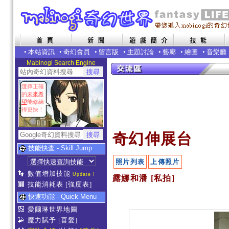
•
本站資訊
•
奇幻會員
•
留言版
•
主題討論
•
藝廊
•
繪圖
•
音樂廳
Mabinogi Search Engine
選擇正確
的
未來希
望
能修練
得更快！
奇幻伸展台
技能快查 - Skill Jump
照片列表
上傳照片
數值增加技能
Update !
露娜和潘 [私拍]
技能消耗表
[強度表]
快速功能 - Quick Menu
愛爾琳世界地圖
魔力賦予
[喜愛]