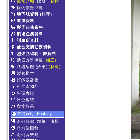
寵物介紹
[比較]
[夥伴]
怪物導覽搜尋
地下城資料
[料理]
遺跡資料
影子任務資料
劇場任務資料
訓練所資料
使徒突襲任務資料
烈焰見習騎士團資料
武器改造模擬
[細工]
武器聚能
[效果]
[材料]
製衣樣本
打鐵設計圖
可生產物品
料理食譜
角色稱號
食物效果
奇幻系列 - Fantasy
奇幻藝廊
[精華]
[廣場]
奇幻繪圖館
奇幻音樂廳