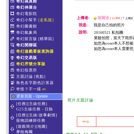
奇幻寫真館
奇幻伸展台
奇幻電影院
上傳者:
薩爾達
[ Lv.954 ]
?
上傳於 20
奇幻小幫手
[走私販]
我是:
我是自己拍的照片
奇幻圖書館
說明:
奇幻氣象局
20160521 私拍團
業餘拍照，當天下雨所
奇幻留言版
[精華區]
如您為coser本人不
奇幻閒聊區
如您為coser本人需要
奇幻遊戲看板查詢器
奇幻交易版
奇幻序號分享版
奇幻投票所
主題討論
[焦點]
角色名字顏色計算器
奇怪？不一樣
#5
更新頁面 - Update
照片主題討論
[任務][主線任務]
G25主線任務 - 日蝕
[任務][主線/故事劇情]
寵物訓練師任務
msg.
[遊戲簡介][地圖]
摩格梅爾