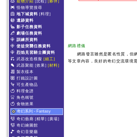
寵物介紹
[比較]
[夥伴]
怪物導覽搜尋
地下城資料
[料理]
遺跡資料
影子任務資料
劇場任務資料
訓練所資料
網路禮儀
使徒突襲任務資料
烈焰見習騎士團資料
網路發言雖然是匿名性質，但
武器改造模擬
[細工]
等文章內容，良好的奇幻交流環境
武器聚能
[效果]
[材料]
製衣樣本
打鐵設計圖
可生產物品
料理食譜
角色稱號
食物效果
奇幻系列 - Fantasy
奇幻藝廊
[精華]
[廣場]
奇幻繪圖館
奇幻音樂廳