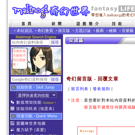
•
本站資訊
•
奇幻會員
•
留言版
•
主題討論
•
藝廊
•
繪圖
•
音樂廳
Mabinogi Search Engine
現實的每
天都有不
同日期效
果！
奇幻留言版 - 回覆文章
技能快查 - Skill Jump
｜
留言列表
｜
發表規則
｜
＊注意：
若您要針對本站內容資料
數值增加技能
Update !
留言版不接受任何購買或販
技能消耗表
[強度表]
快速功能 - Quick Menu
愛爾琳世界地圖
魔力賦予
[喜愛]
Message