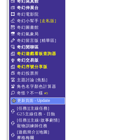
奇幻寫真館
奇幻伸展台
奇幻電影院
奇幻小幫手
[走私販]
奇幻圖書館
奇幻氣象局
奇幻留言版
[精華區]
奇幻閒聊區
奇幻遊戲看板查詢器
奇幻交易版
奇幻序號分享版
奇幻投票所
主題討論
[焦點]
角色名字顏色計算器
奇怪？不一樣
#5
更新頁面 - Update
[任務][主線任務]
G25主線任務 - 日蝕
[任務][主線/故事劇情]
寵物訓練師任務
[遊戲簡介][地圖]
摩格梅爾