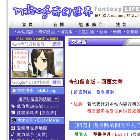
•
本站資訊
•
奇幻會員
•
留言版
•
主題討論
•
藝廊
•
繪圖
•
音樂廳
Mabinogi Search Engine
打怪練功
並不是唯
一的升級
方式～
奇幻留言版 - 回覆文章
技能快查 - Skill Jump
｜
留言列表
｜
發表規則
｜
＊注意：
若您要針對本站內容資料
數值增加技能
Update !
留言版不接受任何購買或販
技能消耗表
[強度表]
快速功能 - Quick Menu
【問題】淘金點的閃光不見
愛爾琳世界地圖
發表人
琴書伴月
魔力賦予
[喜愛]
（貝婷
[ Lv.3 ]
?