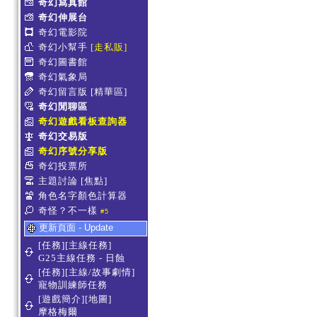
奇幻寫真館
奇幻伸展台
奇幻電影院
奇幻小幫手
[走私販]
奇幻圖書館
奇幻氣象局
奇幻留言版
[精華區]
奇幻閒聊區
奇幻遊戲看板查詢器
奇幻交易版
奇幻序號分享版
奇幻投票所
主題討論
[焦點]
角色名字顏色計算器
奇怪？不一樣
#5
更新頁面 - Update
[任務][主線任務]
G25主線任務 - 日蝕
[任務][主線/故事劇情]
寵物訓練師任務
[遊戲簡介][地圖]
摩格梅爾