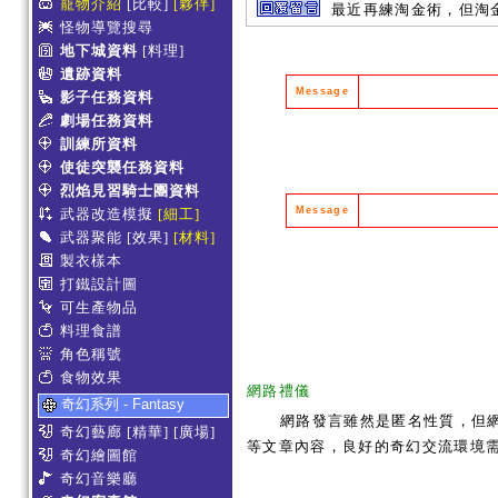
寵物介紹
[比較]
[夥伴]
最近再練淘金術，但淘
怪物導覽搜尋
地下城資料
[料理]
遺跡資料
Message
影子任務資料
劇場任務資料
訓練所資料
使徒突襲任務資料
烈焰見習騎士團資料
Message
武器改造模擬
[細工]
武器聚能
[效果]
[材料]
製衣樣本
打鐵設計圖
可生產物品
料理食譜
角色稱號
食物效果
網路禮儀
奇幻系列 - Fantasy
網路發言雖然是匿名性質，但
奇幻藝廊
[精華]
[廣場]
等文章內容，良好的奇幻交流環境
奇幻繪圖館
奇幻音樂廳