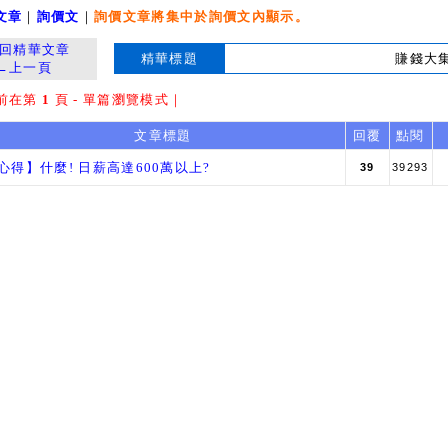
文章
｜
詢價文
｜
詢價文章將集中於詢價文內顯示。
返回精華文章
精華標題
賺錢大
←上一頁
前在第
1
頁 - 單篇瀏覽模式｜
文章標題
回覆
點閱
心得】什麼! 日薪高達600萬以上?
39
39293