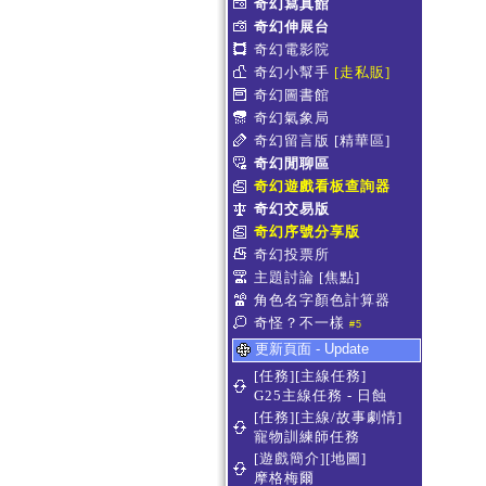
奇幻寫真館
奇幻伸展台
奇幻電影院
奇幻小幫手
[走私販]
奇幻圖書館
奇幻氣象局
奇幻留言版
[精華區]
奇幻閒聊區
奇幻遊戲看板查詢器
奇幻交易版
奇幻序號分享版
奇幻投票所
主題討論
[焦點]
角色名字顏色計算器
奇怪？不一樣
#5
更新頁面 - Update
[任務][主線任務]
G25主線任務 - 日蝕
[任務][主線/故事劇情]
寵物訓練師任務
[遊戲簡介][地圖]
摩格梅爾