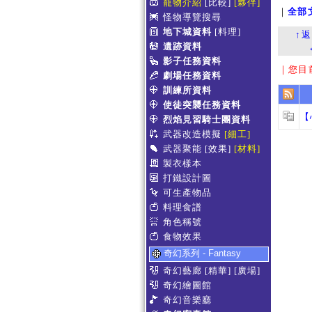
寵物介紹
[比較]
[夥伴]
｜
全部
怪物導覽搜尋
地下城資料
[料理]
↑
遺跡資料
影子任務資料
｜您目
劇場任務資料
訓練所資料
使徒突襲任務資料
【
烈焰見習騎士團資料
武器改造模擬
[細工]
武器聚能
[效果]
[材料]
製衣樣本
打鐵設計圖
可生產物品
料理食譜
角色稱號
食物效果
奇幻系列 - Fantasy
奇幻藝廊
[精華]
[廣場]
奇幻繪圖館
奇幻音樂廳