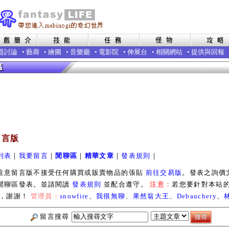
題討論
•
藝廊
•
繪圖
•
音樂廳
•
電影院
•
伸展台
•
相關網站
•
提供與回報
留言版
列表
｜
我要留言
｜
閒聊區
｜
精華文章
｜
發表規則
｜
留言版不接受任何購買或販賣物品的張貼
前往交易版
。發表之詢價
閒聊區發表。並請閱讀
發表規則
並配合遵守。
注意：
若您要針對本站
，謝謝！
管理員：
snowfire
、
我很無聊
、
果然翁大王
、
Debauchery
、
留言搜尋