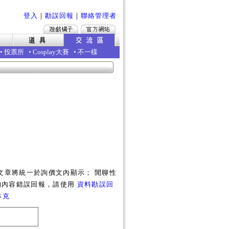
登入
｜
勘誤回報
｜
聯絡管理者
•
投票所
•
Cosplay大賽
•
不一樣
文章將統一於詢價文內顯示； 閒聊性
的內容錯誤回報，請使用
資料勘誤回
林克