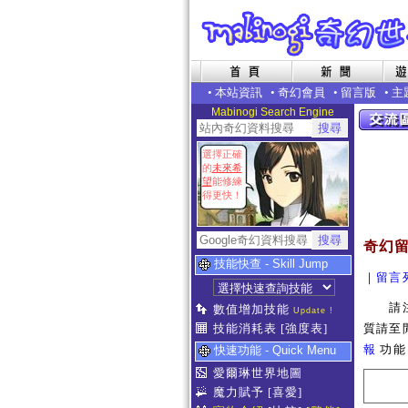
•
本站資訊
•
奇幻會員
•
留言版
•
主
Mabinogi Search Engine
選擇正確
的
未來希
望
能修練
得更快！
奇幻
技能快查 - Skill Jump
｜
留言
請注意
數值增加技能
Update !
技能消耗表
[強度表]
質請至
報
功能
快速功能 - Quick Menu
愛爾琳世界地圖
魔力賦予
[喜愛]