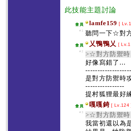
此技能主題討論
lamfe159
[ Lv.
會員
#1
聽問一下☆對方
乂鴨鴨乂
[ Lv.
會員
#2
>☆對方防禦
好像寫錯了...
-----------------
是對方防禦時
----------------
提村狐狸最好練
嘎嘎錡
[ Lv.124
會員
#3
>☆對方防禦
我當初還以為