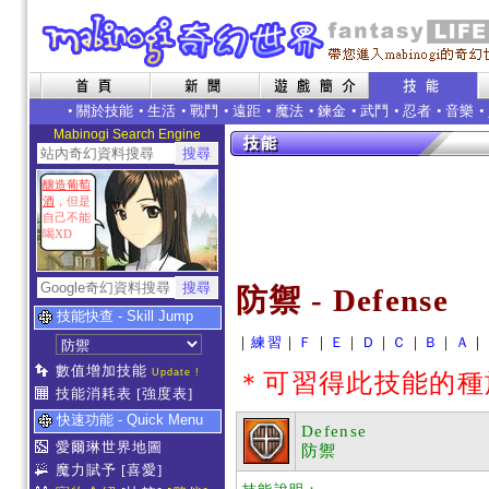
•
關於技能
•
生活
•
戰鬥
•
遠距
•
魔法
•
鍊金
•
武鬥
•
忍者
•
音樂
•
Mabinogi Search Engine
釀造葡萄
酒
，但是
自己不能
喝XD
防禦 - Defense
技能快查 - Skill Jump
｜
練習
｜
Ｆ
｜
Ｅ
｜
Ｄ
｜
Ｃ
｜
Ｂ
｜
Ａ
｜
數值增加技能
Update !
＊可習得此技能的種
技能消耗表
[強度表]
快速功能 - Quick Menu
Defense
愛爾琳世界地圖
防禦
魔力賦予
[喜愛]