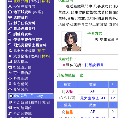
技能說明：
寵物介紹
[比較]
[夥伴]
在近距離戰鬥中,只要成功的使用防
怪物導覽搜尋
地下城資料
[料理]
擊敵人.如果你的防禦技成功的擋住
遺跡資料
擊時,使用此技能也能瞬間逆轉劣勢
影子任務資料
現疲勞狀態時再立即上前攻擊.防禦
劇場任務資料
學習方式：
訓練所資料
與
堤爾克那
使徒突襲任務資料
烈焰見習騎士團資料
武器改造模擬
[細工]
武器聚能
[效果]
[材料]
技能特性：
製衣樣本
延伸閱讀：
防禦說明書
打鐵設計圖
可生產物品
升級加總值一覽
料理食譜
角色稱號
種族
數值
Ｆ
食物效果
AP
0
人類
奇幻系列 - Fantasy
(AP:173)
最大生命值+41
+2
奇幻藝廊
[精華]
[廣場]
種族
數值
Ｆ
奇幻繪圖館
AP
0
精靈
奇幻音樂廳