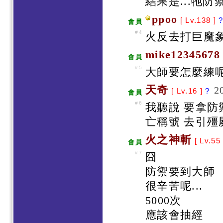
結果是...牠防
ppoo
[ Lv.138 ]
會員
#4
火反去打巨魔象
mike12345678
會員
#5
大師要怎麼練呢
天奇
2
[ Lv.16 ]
?
會員
#6
我聽說 要拿防
亡稱號 去引殭
火之神斬
[ Lv.55
會員
#7
囧
防禦要到大師
很辛苦呢...
5000次
應該會抽經