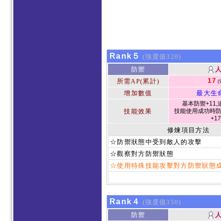
Rank５
(強度值320)
防禦
17
所需AP(累計)
(
增加數值
最大生
基本防禦+11,
技能效果
技能使用成功時防
+1
修煉項目方法
☆防禦狀態中受到敵人的攻擊
☆觀察對方防禦狀態
☆使用特殊技能攻擊對方防禦狀態
Rank４
(強度值350)
防禦