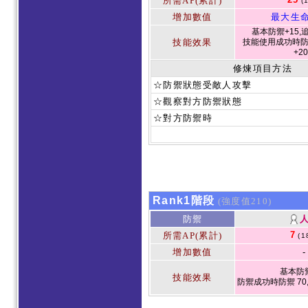
所需AP(累計)
(
增加數值
最大生命
基本防禦+15,追
技能效果
技能使用成功時防
+2
修煉項目方法
☆防禦狀態受敵人攻擊
☆觀察對方防禦狀態
☆對方防禦時
Rank1階段
(強度值210)
防禦
7
所需AP(累計)
(1
增加數值
-
基本防禦
技能效果
防禦成功時防禦 70,