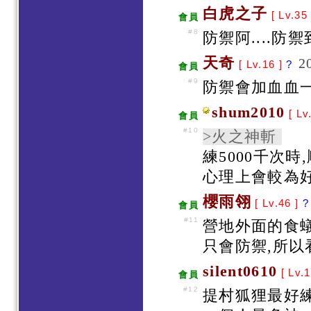
白虎之子
[ Lv.35
會員
#8
防禦阿....
天奇
2
[ Lv.16 ]
?
會員
#9
防禦會加血血一
shum2010
[ Lv
會員
#10
>火之神斬
練5000千次時,
心理上會較為好受
櫻雨翎
[ Lv.46 ]
?
會員
#11
營地外面的食
只會防禦,所以
silent0610
[ Lv.1
會員
#12
提村狐狸最好