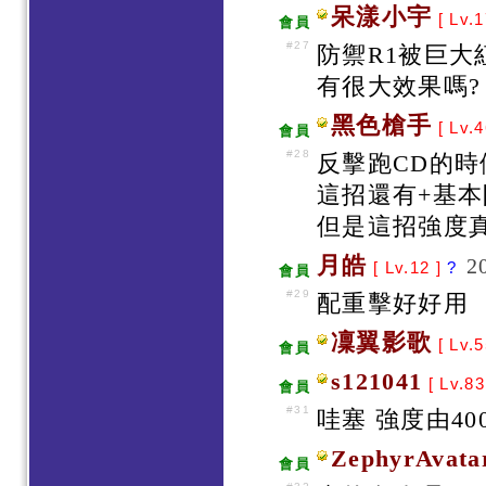
呆漾小宇
[ Lv.
會員
#27
防禦R1被巨
有很大效果嗎?
黑色槍手
[ Lv.4
會員
#28
反擊跑CD的時
這招還有+基
但是這招強度
月皓
2
[ Lv.12 ]
?
會員
#29
配重擊好好用
凜翼影歌
[ Lv.5
會員
s121041
[ Lv.83
會員
#31
哇塞 強度由40
ZephyrAvata
會員