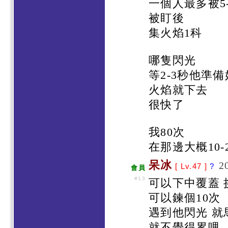
一個人最多被5
被盯後
集火焰1科
哪隻閃光
等2-3秒他準
火焰就下去
很快了
我80次
在那邊大概10
呆冰
2
[ Lv.47 ]
?
會員
#13
可以下中覆蓋 
可以鍊個10次
遇到他閃光 就
就不覺得累哩