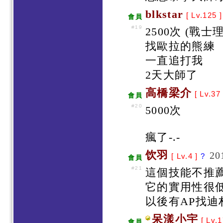
blkstar
[ Lv.125 
會員
#19
2500次 (戰
找歐拉的熊練
一直追打我
2天大師了
高橋梁介
[ Lv.37
會員
#20
5000次
瘋了-.-
饮羽
20
[ Lv.4 ]
?
會員
#21
這個技能不推
它的實用性很
以後有AP找
呆漾小宇
[ Lv.
會員