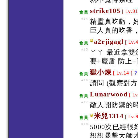
strike105
[ Lv.9
會員
#14
精靈真吃虧，
巨人真的吃香
a2rjigagl
[ Lv.
會員
#15
ㄚㄚ 最近拿雙
要+魔盾 防上+
獄小煉
[ Lv.14 ]
?
會員
#16
請問 (觀察對
Lunarwood
[ Lv
會員
#17
敵人開防禦的
米兒1314
[ Lv.
會員
#18
5000次已經
想想暴擊大師才