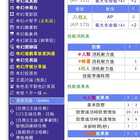
(AP:121)
最大生命值+41
+2
奇幻寫真館
奇幻伸展台
種族
數值
Ｆ
奇幻電影院
AP
0
巨人
奇幻小幫手
[走私販]
(AP:173)
最大生命值+41
+2
奇幻圖書館
奇幻氣象局
技能消耗表
奇幻留言版
[精華區]
奇幻閒聊區
防禦
Ｆ
奇幻遊戲看板查詢器
Φ人類
消耗耐力值
奇幻交易版
Ψ精靈
消耗耐力值
1
奇幻序號分享版
δ巨人
消耗耐力值
1
奇幻投票所
技能準備時間
主題討論
[焦點]
角色名字顏色計算器
技能效果表
奇怪？不一樣
#5
Φ人類
效果表
Ｆ
Ｅ
更新頁面 - Update
基本防禦
1
2
[任務][主線任務]
防禦成功時防禦增加
20
21
G25主線任務 - 日蝕
防禦成功時保護增加
5
6
[任務][主線/故事劇情]
寵物訓練師任務
冷卻時間(秒)
7
7
[遊戲簡介][地圖]
Ψ精靈
效果表
Ｆ
Ｅ
摩格梅爾