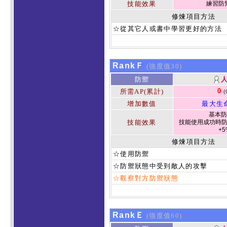
技能效果
練習防
修煉項目方法
☆從其它人或書中學習更好的方法
RankＦ
(強度值30)
防禦
0
所需AP(累計)
(
增加數值
最大生
基本防
技能效果
技能使用成功時防
+5
修煉項目方法
☆使用防禦
☆防禦狀態中受到敵人的攻擊
☆觀察對方防禦狀態
RankＥ
(強度值60)