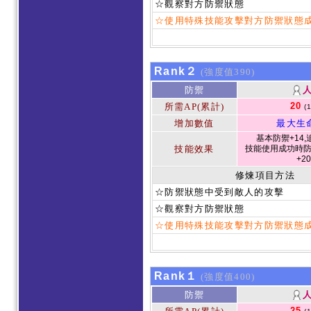
☆觀察對方防禦狀態
☆使用特殊技能攻擊對方防禦狀態
Rank２
(強度值390)
防禦
20
所需AP(累計)
(
增加數值
最大生
基本防禦+14,
技能效果
技能使用成功時防
+2
修煉項目方法
☆防禦狀態中受到敵人的攻擊
☆觀察對方防禦狀態
☆使用特殊技能攻擊對方防禦狀態
Rank１
(強度值400)
防禦
25