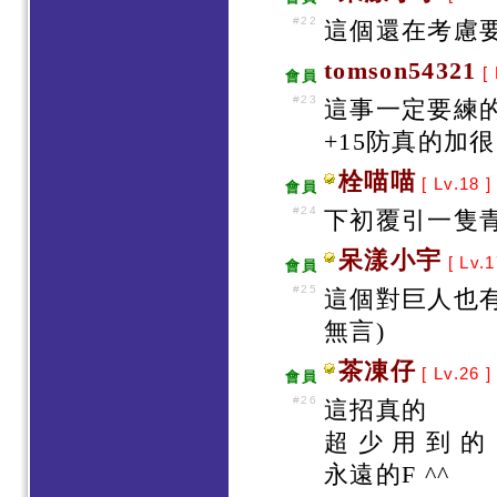
#22
這個還在考慮要
tomson54321
[ 
會員
#23
這事一定要練
+15防真的加
栓喵喵
[ Lv.18 
會員
#24
下初覆引一隻青
呆漾小宇
[ Lv.
會員
#25
這個對巨人也有
無言)
茶凍仔
[ Lv.26 
會員
#26
這招真的
超 少 用 到 的
永遠的F ^^