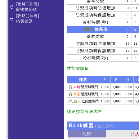
基本防禦
1
2
[攻略][系統]
防禦成功時防禦增加
20
21
寵物探險隊
防禦成功時保護增加
[攻略][系統]
5
6
精靈武器
冷卻時間(秒)
7
7
δ巨人
效果表
Ｆ
Ｅ
基本防禦
5
6
防禦成功時防禦增加
30
31
防禦成功時保護增加
10
11
冷卻時間(秒)
7
7
才能經驗值
種族
Ｆ
Ｅ
Ｄ
人類
:近距離戰鬥
1,000
1,000
3,000
5,
精靈
:近距離戰鬥
1,000
2,000
3,000
4,
巨人
:近距離戰鬥
1,000
1,000
3,000
5,
詳細技能等級內容
Rank練習
(強度值0)
防禦