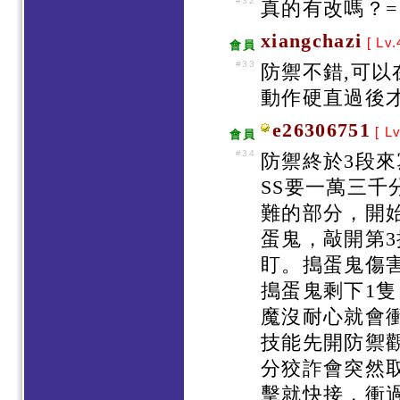
#32
真的有改嗎？=
xiangchazi
[ Lv.
會員
#33
防禦不錯,可以
動作硬直過後
e26306751
[ Lv
會員
#34
防禦終於3段來寫
SS要一萬三千
難的部分，開始
蛋鬼，敲開第
盯。搗蛋鬼傷
搗蛋鬼剩下1
魔沒耐心就會
技能先開防禦
分狡詐會突然取
擊就快接，衝過