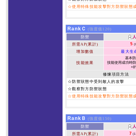
☆使用特殊技能攻擊對方防禦狀態
RankＣ
(強度值120)
防禦
5
所需AP(累計)
(
增加數值
最大生
基本防
技能效果
技能使用成功時防
+8
修煉項目方法
☆防禦狀態中受到敵人的攻擊
☆觀察對方防禦狀態
☆使用特殊技能攻擊對方防禦狀態
RankＢ
(強度值150)
防禦
7
所需AP(累計)
(