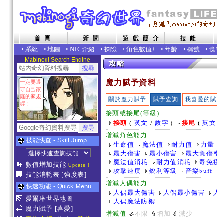
•
系統
•
地圖
•
NPC介紹
•
探險
•
角色數值+
•
年齡
•
稱號
•
食
Mabinogi Search Engine
魔力賦予資料
一定要遵
守自己家
庭的
家規
關於魔力賦予
賦予查詢
我喜愛的賦
喔！
接頭或接尾(等級)
接頭
(
英文
/
數字
)
接尾
(
英文
增減角色能力
技能快查 - Skill Jump
生命值
魔法值
耐力值
力量
最大傷害
最小傷害
最大負傷
魔法值消耗
耐力值消耗
毒免
數值增加技能
Update !
攻擊速度
銳利等級
音樂buff
技能消耗表
[強度表]
增減人偶能力
快速功能 - Quick Menu
人偶最大傷害
人偶最小傷害
愛爾琳世界地圖
人偶魔法防禦
魔力賦予
[喜愛]
增減值
不限
增加
減少