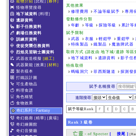
寵物介紹
[比較]
[夥伴]
其他效果
怪物導覽搜尋
修理費用
不論等級賦予
專用
地下城資料
[料理]
發動條件分類
遺跡資料
年齡
等級
探險等級
累計等
影子任務資料
賦予限制
劇場任務資料
武器
衣服
輕鎧甲
重鎧甲
訓練所資料
特殊製品
鐵製品
魔族牌武器
使徒突襲任務資料
取得方式 (請改由 地下城/遺跡 等
烈焰見習騎士團資料
地下城資料
遺跡資料
影子任
武器改造模擬
[細工]
武器聚能
[效果]
[材料]
特殊取得
製衣樣本
螞蟻洞穴
菲西斯隧道
探測發
打鐵設計圖
可生產物品
賦予名稱搜尋
料理食譜
角色稱號
進階搜尋
食物效果
賦予等級Rank
Ｆ
Ｅ
Ｄ
Ｃ
Ｂ
奇幻系列 - Fantasy
奇幻藝廊
[精華]
[廣場]
Rank
3
級卷
奇幻繪圖館
奇幻音樂廳
亡靈
- of Specter
[ 接尾 ]
[Ra