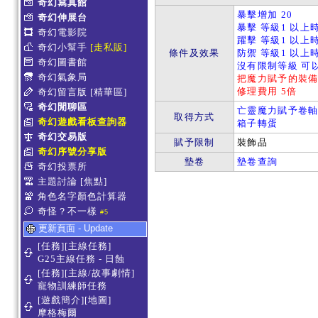
奇幻寫真館
暴擊增加 20
奇幻伸展台
暴擊 等級1 以上時
奇幻電影院
躍擊 等級1 以上時
奇幻小幫手
[走私販]
條件及效果
防禦 等級1 以上時
奇幻圖書館
沒有限制等級 可
奇幻氣象局
把魔力賦予的裝
修理費用 5倍
奇幻留言版
[精華區]
奇幻閒聊區
亡靈魔力賦予卷
取得方式
奇幻遊戲看板查詢器
箱子轉蛋
奇幻交易版
賦予限制
裝飾品
奇幻序號分享版
墊卷
墊卷查詢
奇幻投票所
主題討論
[焦點]
角色名字顏色計算器
奇怪？不一樣
#5
更新頁面 - Update
[任務][主線任務]
G25主線任務 - 日蝕
[任務][主線/故事劇情]
寵物訓練師任務
[遊戲簡介][地圖]
摩格梅爾