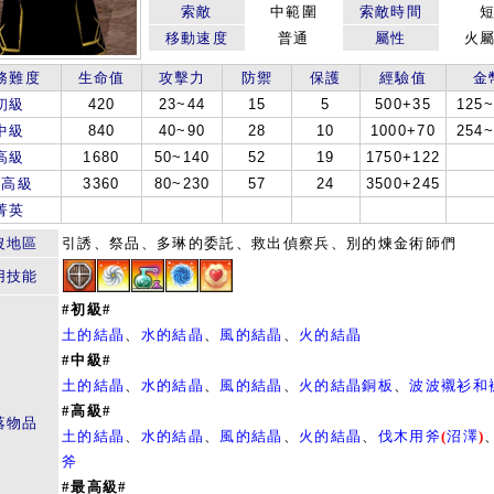
索敵
中範圍
索敵時間
移動速度
普通
屬性
火
務難度
生命值
攻擊力
防禦
保護
經驗值
金
初級
420
23~44
15
5
500+35
125~
中級
840
40~90
28
10
1000+70
254~
高級
1680
50~140
52
19
1750+122
最高級
3360
80~230
57
24
3500+245
菁英
沒地區
引誘、祭品、多琳的委託、救出偵察兵、別的煉金術師們
用技能
#初級#
土的結晶
、
水的結晶
、
風的結晶
、
火的結晶
#中級#
土的結晶
、
水的結晶
、
風的結晶
、
火的結晶
銅板
、
波波襯衫和
#高級#
落物品
土的結晶
、
水的結晶
、
風的結晶
、
火的結晶
、
伐木用斧
(
沼澤
)
斧
#最高級#