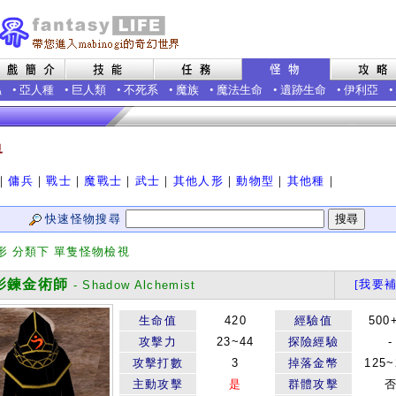
蟲
•
亞人種
•
巨人類
•
不死系
•
魔族
•
魔法生命
•
遺跡生命
•
伊利亞
•
界
｜
傭兵
｜
戰士
｜
魔戰士
｜
武士
｜
其他人形
｜
動物型
｜
其他種
｜
快速怪物搜尋
形 分類下 單隻怪物檢視
鍊金術師
[我要補
- Shadow Alchemist
生命值
420
經驗值
500
攻擊力
23~44
探險經驗
-
攻擊打數
3
掉落金幣
125~
主動攻擊
是
群體攻擊