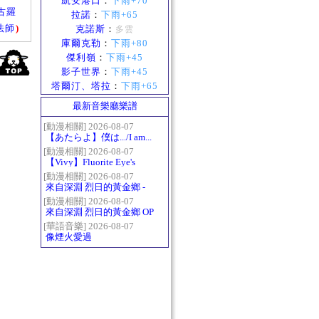
凱安港口
：
下雨+70
古羅
拉諾
：
下雨+65
法師
)
克諾斯
：
多雲
庫爾克勒
：
下雨+80
傑利嶺
：
下雨+45
影子世界
：
下雨+45
塔爾汀、塔拉
：
下雨+65
最新音樂廳樂譜
[動漫相關] 2026-08-07
【あたらよ】僕は.../I am...
（我內心的糟糕念頭/僕の
[動漫相關] 2026-08-07
【Vivy】Fluorite Eye's
心のヤバイやつ第二季
Song
OP）
[動漫相關] 2026-08-07
來自深淵 烈日的黃金鄉 -
Gravity
[動漫相關] 2026-08-07
來自深淵 烈日的黃金鄉 OP
- かたち(Katachi)
[華語音樂] 2026-08-07
像煙火愛過