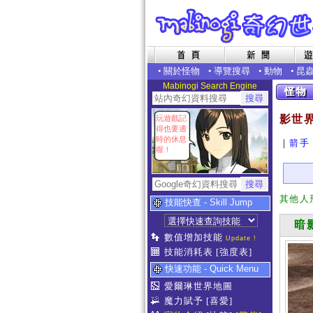
•
關於怪物
•
導覽搜尋
•
動物
•
昆
Mabinogi Search Engine
影世
玩遊戲記
得也要適
時的休息
｜
箭手
喔！
其他人
技能快查 - Skill Jump
暗影
數值增加技能
Update !
技能消耗表
[強度表]
快速功能 - Quick Menu
愛爾琳世界地圖
魔力賦予
[喜愛]