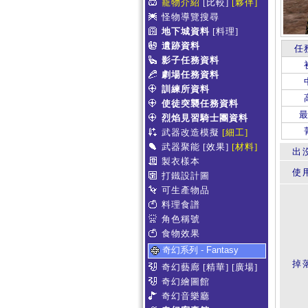
寵物介紹
[比較]
[夥伴]
怪物導覽搜尋
地下城資料
[料理]
遺跡資料
任
影子任務資料
劇場任務資料
訓練所資料
使徒突襲任務資料
烈焰見習騎士團資料
武器改造模擬
[細工]
武器聚能
[效果]
[材料]
出
製衣樣本
使
打鐵設計圖
可生產物品
料理食譜
角色稱號
食物效果
奇幻系列 - Fantasy
掉
奇幻藝廊
[精華]
[廣場]
奇幻繪圖館
奇幻音樂廳