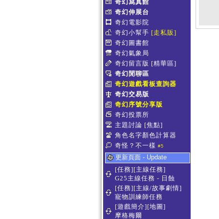
奇幻寫真館
奇幻伸展台
奇幻電影院
奇幻小幫手
[走私販]
奇幻圖書館
奇幻氣象局
奇幻留言版
[精華區]
奇幻閒聊區
奇幻遊戲看板查詢器
奇幻交易版
奇幻序號分享版
奇幻投票所
主題討論
[焦點]
角色名字顏色計算器
奇怪？不一樣
#5
更新頁面 - Update
[任務][主線任務]
G25主線任務 - 日蝕
[任務][主線/故事劇情]
寵物訓練師任務
[遊戲簡介][地圖]
摩格梅爾