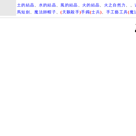
土的結晶
、
水的結晶
、
風的結晶
、
火的結晶
、
火之自然力
、、
馬短劍
、
魔法師帽子
、
(
天鵝殺手
)
手鐲
(
士兵
)
、
手工藝工具
(
魔