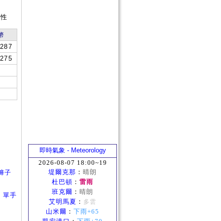
短
屬性
幣
287
275
即時氣象 - Meteorology
2026-08-07 18:00~19
堤爾克那
：
晴朗
褲子
杜巴頓
：
雷雨
班克爾
：
晴朗
、
單手
艾明馬夏
：
多雲
山米爾
：
下雨+65