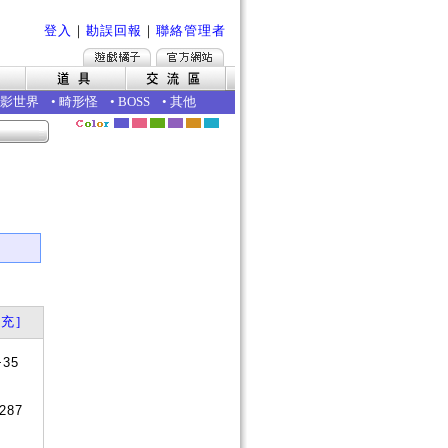
登入
｜
勘誤回報
｜
聯絡管理者
影世界
•
畸形怪
•
BOSS
•
其他
充]
+35
287
否