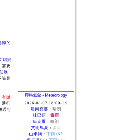
赫德的
PC錫妮
」需要
線任務
不論是
即時氣象 - Meteorology
才有辦
2026-08-07 18:00~19
，通行
堤爾克那
：
晴朗
務通行
杜巴頓
：
雷雨
班克爾
：
晴朗
艾明馬夏
：
多雲
山米爾
：
下雨+65