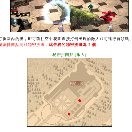
倒室內的後，即可前往空中花園直接打倒出現的敵人即可進行首領戰
秘密拼圖點完成秘密拼圖，
此任務的秘密拼圖為 2 個
。
秘密拼圖點 (敵人)