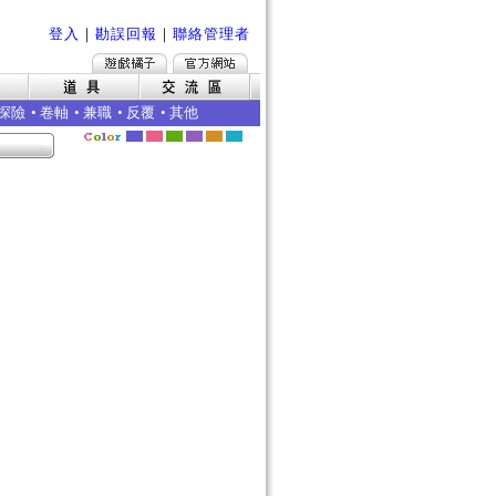
登入
｜
勘誤回報
｜
聯絡管理者
探險
•
卷軸
•
兼職
•
反覆
•
其他