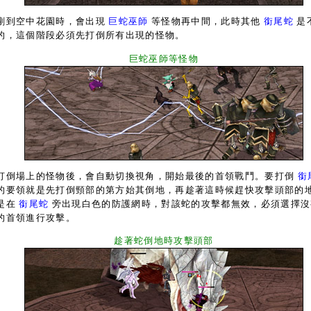
到空中花園時，會出現
巨蛇巫師
等怪物再中間，此時其他
銜尾蛇
是
的，這個階段必須先打倒所有出現的怪物。
巨蛇巫師等怪物
倒場上的怪物後，會自動切換視角，開始最後的首領戰鬥。要打倒
銜
的要領就是先打倒頸部的第方始其倒地，再趁著這時候趕快攻擊頭部的
是在
銜尾蛇
旁出現白色的防護網時，對該蛇的攻擊都無效，必須選擇沒
的首領進行攻擊。
趁著蛇倒地時攻擊頭部