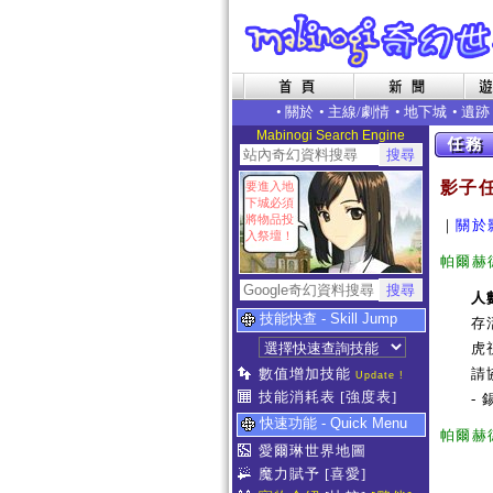
•
關於
•
主線/劇情
•
地下城
•
遺跡
Mabinogi Search Engine
影子任
要進入地
下城必須
將物品投
｜
關於
入祭壇！
帕爾赫
人
技能快查 - Skill Jump
存
虎
數值增加技能
請
Update !
技能消耗表
[強度表]
- 
快速功能 - Quick Menu
帕爾赫
愛爾琳世界地圖
魔力賦予
[喜愛]