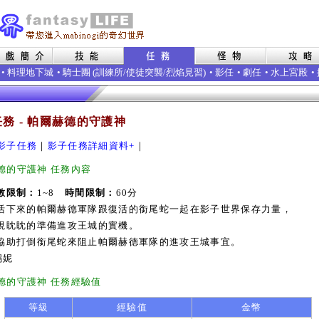
•
料理地下城
• 騎士團 (
訓練所
/
使徒突襲
/
烈焰見習
)
•
影任
•
劇任
•
水上宮殿
•
務 - 帕爾赫德的守護神
影子任務
｜
影子任務詳細資料+
｜
德的守護神 任務內容
數限制：
1~8
時間限制：
60分
活下來的帕爾赫德軍隊跟復活的銜尾蛇一起在影子世界保存力量，
視眈眈的準備進攻王城的實機。
協助打倒銜尾蛇來阻止帕爾赫德軍隊的進攻王城事宜。
錫妮
德的守護神 任務經驗值
等級
經驗值
金幣