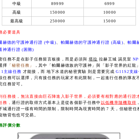
中級
89999
6999
高級
150000
10000
最高級
250000
15000
務必要道具
爾赫德的守護神通行證 (中級)
、
帕爾赫德的守護神通行證 (高級)
、
帕爾
護神通行證 (困難)
務不是在影子任務留言板接，而是必須與
塔拉
拉赫王城 謁見室
N
選擇
「秘密任務」
，其中「帕爾赫德族的守護神」與「影子世界的紅龍
11主線任務
才能接，而 地下水道的秘密實驗 則是需要完成
G11S2支
該任務可以選擇，只有接任務的玩家才有此限制，一起進行任務的隊友
完任務皆可。
到任務後，無法直接由巨石陣進入影子世界，必須要有相對應的通行證
任務，
通行證的取得方式基本上是從各個影子任務中
以低機率隨機取得
下城通行證一樣有時間的限制，限制時間為現實時間的 7 天，但秘密任
寵物背包也可交易。
務評價分數