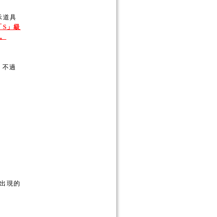
示道具
「S」級
。
。不過
。
出現的