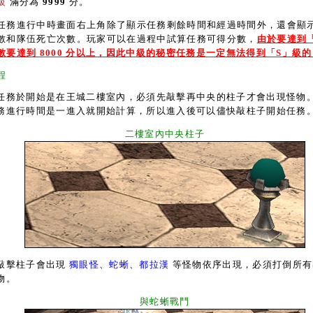
級
滿分為
9999
分。
進行中時畫面右上角除了顯示任務剩餘時間和經過時間外，還會顯
數和隊伍死亡次數。玩家可以在過程中試算任務可得分數，
由於要達到
數要達到 8000 分以上，因此中級的秘密任務是一定無法得到「S」級的
程
務於開始是在王城二樓室內，必須先敲擊再中央的柱子才會出現怪物
務進行時間是一進入就開始計算，所以進入後可以儘快敲柱子開始任務
二樓室內中央柱子
擊柱子會出現
獨眼怪
、
蛇蜥
、
都拉漢
等怪物依序出現，必須打倒所有
物。
與蛇蜥戰鬥