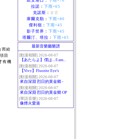
凱安港口
：
下雨+70
拉諾
：
下雨+65
克諾斯
：
多雲
庫爾克勒
：
下雨+80
傑利嶺
：
下雨+45
影子世界
：
下雨+45
塔爾汀、塔拉
：
下雨+65
最新音樂廳樂譜
合而給
[動漫相關] 2026-08-07
的項目
【あたらよ】僕は.../I am...
才有機
（我內心的糟糕念頭/僕の
[動漫相關] 2026-08-07
【Vivy】Fluorite Eye's
心のヤバイやつ第二季
Song
OP）
[動漫相關] 2026-08-07
來自深淵 烈日的黃金鄉 -
Gravity
[動漫相關] 2026-08-07
來自深淵 烈日的黃金鄉 OP
- かたち(Katachi)
[華語音樂] 2026-08-07
像煙火愛過