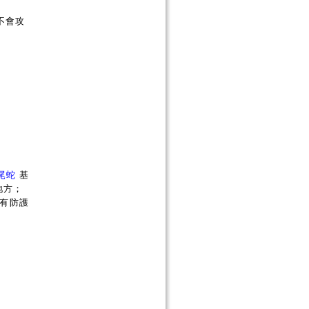
不會攻
尾蛇
基
地方；
有防護