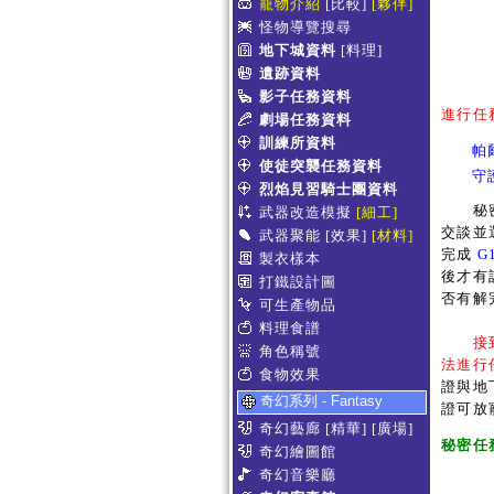
寵物介紹
[比較]
[夥伴]
怪物導覽搜尋
地下城資料
[料理]
遺跡資料
影子任務資料
進行任
劇場任務資料
訓練所資料
帕
使徒突襲任務資料
守
烈焰見習騎士團資料
秘密任
武器改造模擬
[細工]
交談並
武器聚能
[效果]
[材料]
完成
G
製衣樣本
後才有
打鐵設計圖
否有解
可生產物品
料理食譜
接
角色稱號
法進行
食物效果
證與地
奇幻系列 - Fantasy
證可放
奇幻藝廊
[精華]
[廣場]
秘密任
奇幻繪圖館
奇幻音樂廳