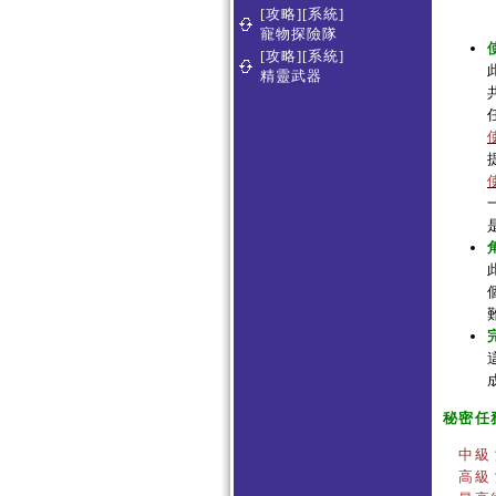
[攻略][系統]
寵物探險隊
[攻略][系統]
精靈武器
秘密任
中級
高級