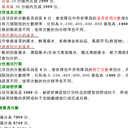
高級
20 分鐘內完成
2999
分。
最高級
30 分鐘內完成
2999
分。
使用道具次數
此這項目的分數最高就是
0
分，會依隊伍中所有隊員的
道具使用次數
來
共有六個階段的分數標準，分別為 0,-200,-400,-600,-800 最低為
-100
任務的難易度不同，使用次數的扣分標準也不同。
使用不會扣分的道具：
提升恢復速度的藥水、解毒藥水、各種煉金術結晶、鳳凰羽毛(救寵物)
使用會扣分的道具：
一般的回復藥水、萬能藥水(生命力萬能藥水、魔法萬能藥水、耐力萬能
是會扣分的。
角色無法行動
此項目的分數最高就是
0
分，會依隊伍中所有隊員的
死亡次數
來扣分，
個階段的分數標準，分別為 0,-200,-400,-600,-800 最低為
-1000
分，
難易度不同，使用次數的扣分標準也不同。
完成秘密拼圖
這項目最高是
3000
分，秘密拼圖是指打完特定的隱密房間或柱子，即
成秘密拼圖的房間或柱子也能繼續進行或完成任務。
務最高分數
滿分為
7999
分。
滿分為
8749
分。