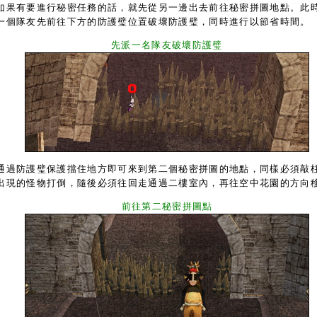
果有要進行秘密任務的話，就先從另一邊出去前往秘密拼圖地點。此
一個隊友先前往下方的防護璧位置破壞防護璧，同時進行以節省時間。
先派一名隊友破壞防護璧
過防護璧保護擋住地方即可來到第二個秘密拼圖的地點，同樣必須敲
出現的怪物打倒，隨後必須往回走通過二樓室內，再往空中花園的方向
前往第二秘密拼圖點