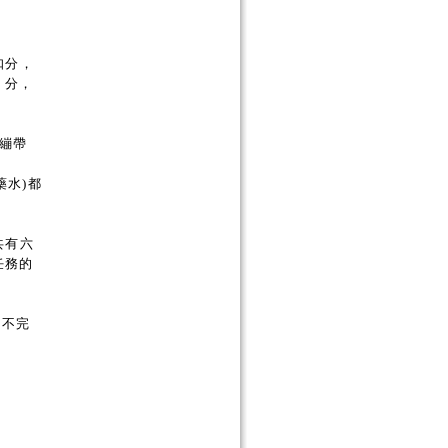
扣分，
0
分，
、繃帶
藥水)都
共有六
任務的
使不完