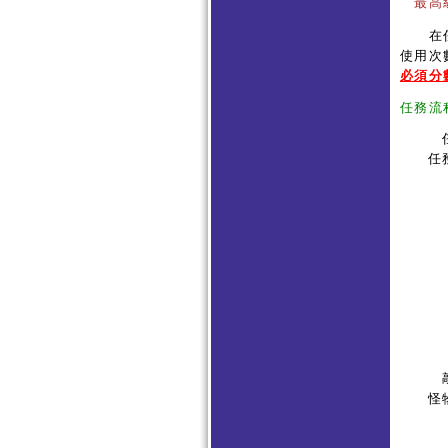
最高
在任務
使用次
必須分
任務流
任
任
敲
怪