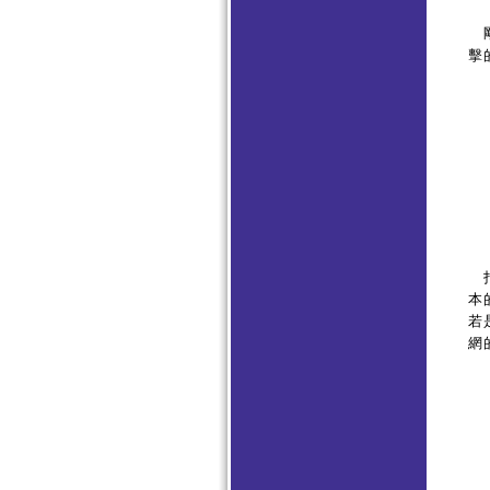
剛
擊
打
本
若
網