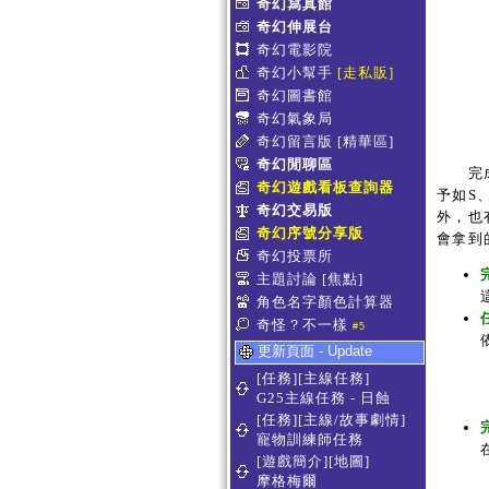
奇幻寫真館
奇幻伸展台
奇幻電影院
奇幻小幫手
[走私販]
奇幻圖書館
奇幻氣象局
奇幻留言版
[精華區]
奇幻閒聊區
完成秘
奇幻遊戲看板查詢器
予如S
奇幻交易版
外，也
奇幻序號分享版
會拿到
奇幻投票所
主題討論
[焦點]
角色名字顏色計算器
奇怪？不一樣
#5
更新頁面 - Update
[任務][主線任務]
G25主線任務 - 日蝕
[任務][主線/故事劇情]
寵物訓練師任務
[遊戲簡介][地圖]
摩格梅爾