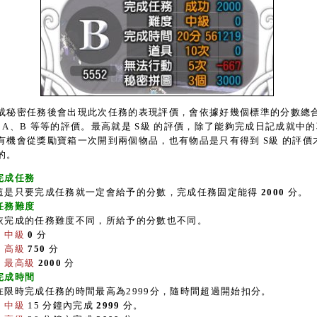
密任務後會出現此次任務的表現評價，會依據好幾個標準的分數總
、A、B 等等的評價。最高就是 S級 的評價，除了能夠完成日記成就中
有機會從獎勵寶箱一次開到兩個物品，也有物品是只有得到 S級 的評價
的。
完成任務
這是只要完成任務就一定會給予的分數，完成任務固定能得
2000
分。
任務難度
依完成的任務難度不同，所給予的分數也不同。
中級
0
分
高級
750
分
最高級
2000
分
完成時間
在限時完成任務的時間最高為2999分，隨時間超過開始扣分。
中級
15 分鐘內完成
2999
分。