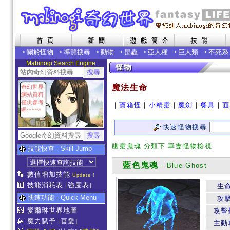
•
關於怪物
•
導覽搜尋
•
動物
•
昆蟲
•
亞人種
•
巨人類
•
不死系
Mabinogi Search Engine
魔法生命
奇幻世界
網站資料
僅供參考
｜
寶箱怪
｜
小精靈
｜
魔劍
｜
餐具
｜
面
喔~~~^^
快速怪物搜尋
幽靈鬼魂 分類下 單隻怪物檢視
技能快查 - Skill Jump
藍色鬼魂
- Blue Ghost
數值增加技能
Update !
技能消耗表
[強度表]
生
快速功能 - Quick Menu
攻
愛爾琳世界地圖
攻擊
魔力賦予
[喜愛]
主動