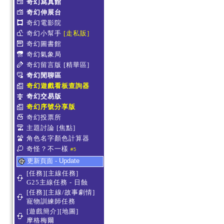
奇幻寫真館
奇幻伸展台
奇幻電影院
奇幻小幫手
[走私販]
奇幻圖書館
奇幻氣象局
奇幻留言版
[精華區]
奇幻閒聊區
奇幻遊戲看板查詢器
奇幻交易版
奇幻序號分享版
奇幻投票所
主題討論
[焦點]
角色名字顏色計算器
奇怪？不一樣
#5
更新頁面 - Update
[任務][主線任務]
G25主線任務 - 日蝕
[任務][主線/故事劇情]
寵物訓練師任務
[遊戲簡介][地圖]
摩格梅爾