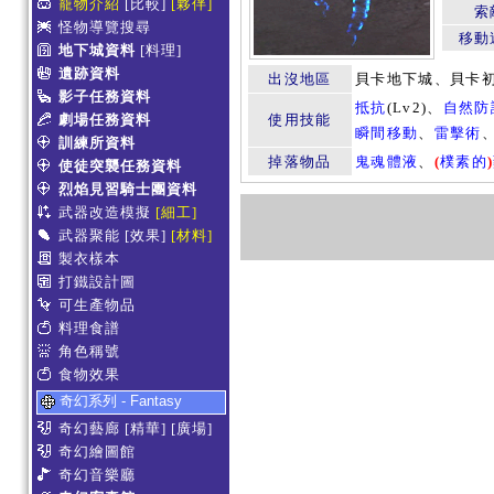
寵物介紹
[比較]
[夥伴]
索
怪物導覽搜尋
移動
地下城資料
[料理]
遺跡資料
出沒地區
貝卡地下城、貝卡
影子任務資料
抵抗
(Lv2)、
自然防
劇場任務資料
使用技能
瞬間移動
、
雷擊術
訓練所資料
掉落物品
鬼魂體液
、
(
樸素的
)
使徒突襲任務資料
烈焰見習騎士團資料
武器改造模擬
[細工]
武器聚能
[效果]
[材料]
製衣樣本
打鐵設計圖
可生產物品
料理食譜
角色稱號
食物效果
奇幻系列 - Fantasy
奇幻藝廊
[精華]
[廣場]
奇幻繪圖館
奇幻音樂廳