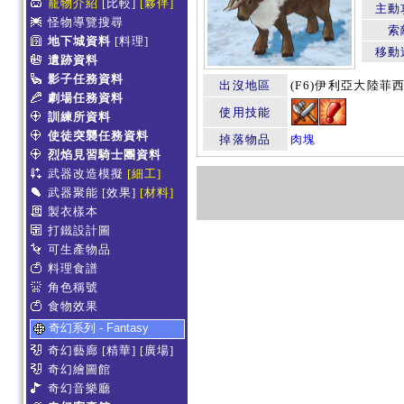
寵物介紹
[比較]
[夥伴]
主動
怪物導覽搜尋
索
地下城資料
[料理]
移動
遺跡資料
影子任務資料
出沒地區
(F6)伊利亞大陸菲
劇場任務資料
使用技能
訓練所資料
使徒突襲任務資料
掉落物品
肉塊
烈焰見習騎士團資料
武器改造模擬
[細工]
武器聚能
[效果]
[材料]
製衣樣本
打鐵設計圖
可生產物品
料理食譜
角色稱號
食物效果
奇幻系列 - Fantasy
奇幻藝廊
[精華]
[廣場]
奇幻繪圖館
奇幻音樂廳