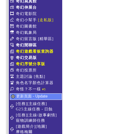
奇幻寫真館
奇幻伸展台
奇幻電影院
奇幻小幫手
[走私販]
奇幻圖書館
奇幻氣象局
奇幻留言版
[精華區]
奇幻閒聊區
奇幻遊戲看板查詢器
奇幻交易版
奇幻序號分享版
奇幻投票所
主題討論
[焦點]
角色名字顏色計算器
奇怪？不一樣
#5
更新頁面 - Update
[任務][主線任務]
G25主線任務 - 日蝕
[任務][主線/故事劇情]
寵物訓練師任務
[遊戲簡介][地圖]
摩格梅爾