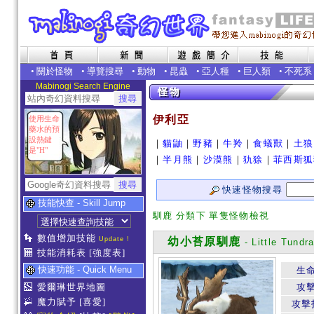
•
關於怪物
•
導覽搜尋
•
動物
•
昆蟲
•
亞人種
•
巨人類
•
不死系
Mabinogi Search Engine
伊利亞
使用生命
藥水的預
設熱鍵
｜
貓鼬
｜
野豬
｜
牛羚
｜
食蟻獸
｜
土狼
是"H"
｜
半月熊
｜
沙漠熊
｜
犰狳
｜
菲西斯狐
快速怪物搜尋
技能快查 - Skill Jump
馴鹿 分類下 單隻怪物檢視
數值增加技能
Update !
幼小苔原馴鹿
- Little Tundr
技能消耗表
[強度表]
快速功能 - Quick Menu
生
愛爾琳世界地圖
攻
魔力賦予
[喜愛]
攻擊