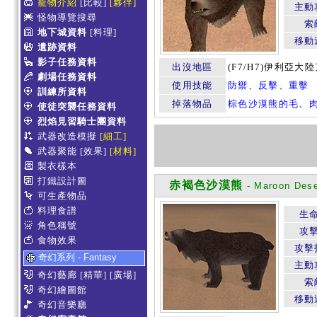
寵物介紹
[比較]
[夥伴]
主動
怪物導覽搜尋
索
地下城資料
[料理]
移動
遺跡資料
影子任務資料
出沒地區
(F7/H7)伊利亞大
劇場任務資料
使用技能
防禦
、
反擊
、
重擊
訓練所資料
掉落物品
棕色沙漠熊的毛
、
使徒突襲任務資料
烈焰見習騎士團資料
武器改造模擬
[細工]
武器聚能
[效果]
[材料]
製衣樣本
打鐵設計圖
赤褐色沙漠熊
- Maroon Dese
可生產物品
料理食譜
生
角色稱號
攻
食物效果
攻擊
奇幻系列 - Fantasy
主動
奇幻藝廊
[精華]
[廣場]
索
奇幻繪圖館
移動
奇幻音樂廳