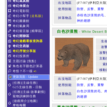
奇幻寫真館
出沒地區
(F7/H7)伊利亞大
奇幻伸展台
使用技能
防禦
、
反擊
、
重擊
奇幻電影院
赤棕色沙漠熊的毛
奇幻小幫手
[走私販]
掉落物品
神的翅膀
奇幻圖書館
奇幻氣象局
奇幻留言版
[精華區]
白色沙漠熊
- White Desert B
奇幻閒聊區
奇幻遊戲看板查詢器
生
奇幻交易版
攻
奇幻序號分享版
攻擊
奇幻投票所
主動
主題討論
[焦點]
索
角色名字顏色計算器
移動
奇怪？不一樣
#5
更新頁面 - Update
出沒地區
(F7/H7)伊利亞大
[任務][主線任務]
使用技能
防禦
、
反擊
、
重擊
G25主線任務 - 日蝕
白色沙漠熊的毛
、
[任務][主線/故事劇情]
掉落物品
寵物訓練師任務
的翅膀
[遊戲簡介][地圖]
摩格梅爾