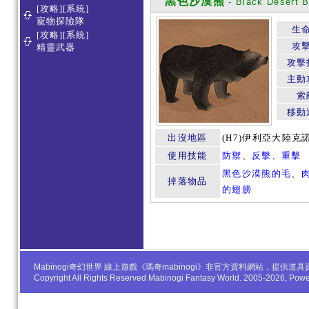
黑色沙漠熊
- Black Desert B
[攻略][系統]
寵物探險隊
生
[攻略][系統]
攻
精靈武器
攻擊
主動
索
移動
出沒地區
(H7)伊利亞大陸克
使用技能
防禦
、
反擊
、
重擊
黑色沙漠熊的毛
、
掉落物品
的翅膀
Mabinogi奇幻世界 線上遊戲《瑪奇mabinogi》非官方資料網站，
Copyright All Rights Reserved Mabinogi Fantasy World. 2005-2026, Po