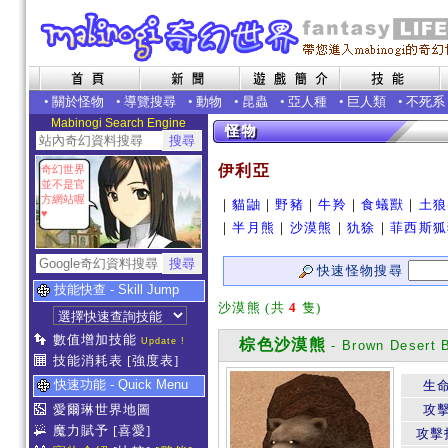
•
關於怪物
•
導覽搜尋
•
動物
•
昆蟲
•
亞人種
•
巨人類
•
不死系
Mabinogi Search Engine
伊利亞
奇幻世界
並不是官
方網站喔
｜
貓鼬
｜
野豬
｜
牛羚
｜
食蟻獸
｜
土狼
♥
｜
半月熊
｜
沙漠熊
｜
犰狳
｜
菲西斯狐
快速怪物搜尋
技能快查 - Skill Jump
沙漠熊 (共
4
隻)
數值增加技能
Update !
棕色沙漠熊
- Brown Desert 
技能消耗表
[強度表]
快速功能 - Quick Menu
生
愛爾琳世界地圖
攻
魔力賦予
[喜愛]
攻擊