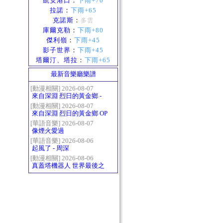
凱安港口
：
下雨+70
拉諾
：
下雨+65
克諾斯
：
多雲
庫爾克勒
：
下雨+80
傑利嶺
：
下雨+45
影子世界
：
下雨+45
塔爾汀、塔拉
：
下雨+65
最新音樂廳樂譜
[動漫相關] 2026-08-07
來自深淵 烈日的黃金鄉 -
Gravity
[動漫相關] 2026-08-07
來自深淵 烈日的黃金鄉 OP
- かたち(Katachi)
[華語音樂] 2026-08-07
像煙火愛過
[華語音樂] 2026-08-06
起風了 - 周深
[動漫相關] 2026-08-06
真蓋塔機器人 世界最後之
日OP2 HEATS