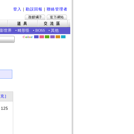
登入
｜
勘誤回報
｜
聯絡管理者
影世界
•
畸形怪
•
BOSS
•
其他
充]
+125
？
否