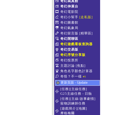
奇幻寫真館
奇幻伸展台
奇幻電影院
奇幻小幫手
[走私販]
奇幻圖書館
奇幻氣象局
奇幻留言版
[精華區]
奇幻閒聊區
奇幻遊戲看板查詢器
奇幻交易版
奇幻序號分享版
奇幻投票所
主題討論
[焦點]
角色名字顏色計算器
奇怪？不一樣
#5
更新頁面 - Update
[任務][主線任務]
G25主線任務 - 日蝕
[任務][主線/故事劇情]
寵物訓練師任務
[遊戲簡介][地圖]
摩格梅爾