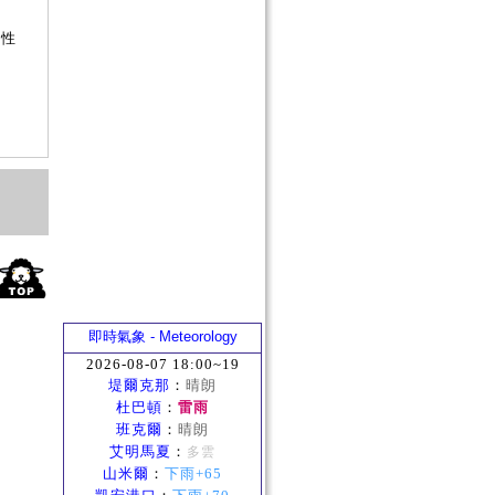
短
屬性
即時氣象 - Meteorology
2026-08-07 18:00~19
堤爾克那
：
晴朗
杜巴頓
：
雷雨
班克爾
：
晴朗
艾明馬夏
：
多雲
山米爾
：
下雨+65