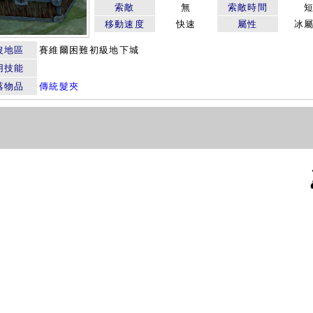
索敵
無
索敵時間
移動速度
快速
屬性
冰
沒地區
賽維爾困難初級地下城
用技能
落物品
傳統髮夾