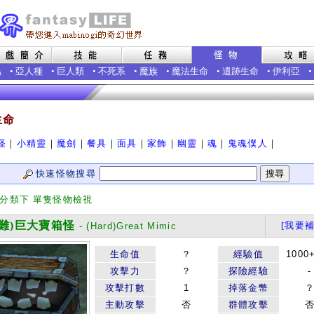
蟲
•
亞人種
•
巨人類
•
不死系
•
魔族
•
魔法生命
•
遺跡生命
•
伊利亞
•
生命
怪
｜
小精靈
｜
魔劍
｜
餐具
｜
面具
｜
家飾
｜
幽靈
｜
魂
｜
鬼魂僕人
｜
快速怪物搜尋
 分類下 單隻怪物檢視
難)巨大寶箱怪
[我要補
- (Hard)Great Mimic
生命值
？
經驗值
1000
攻擊力
？
探險經驗
-
攻擊打數
1
掉落金幣
主動攻擊
否
群體攻擊