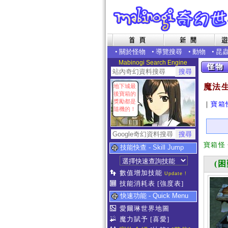
•
關於怪物
•
導覽搜尋
•
動物
•
昆
Mabinogi Search Engine
魔法
地下城最
後寶箱的
獎勵都是
｜
寶箱
隨機的！
寶箱怪
技能快查 - Skill Jump
(困
數值增加技能
Update !
技能消耗表
[強度表]
快速功能 - Quick Menu
愛爾琳世界地圖
魔力賦予
[喜愛]