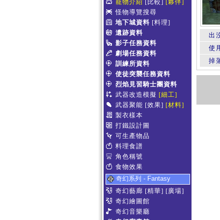
寵物介紹
[比較]
[夥伴]
怪物導覽搜尋
地下城資料
[料理]
遺跡資料
出
影子任務資料
使
劇場任務資料
掉
訓練所資料
使徒突襲任務資料
烈焰見習騎士團資料
武器改造模擬
[細工]
武器聚能
[效果]
[材料]
製衣樣本
打鐵設計圖
可生產物品
料理食譜
角色稱號
食物效果
奇幻系列 - Fantasy
奇幻藝廊
[精華]
[廣場]
奇幻繪圖館
奇幻音樂廳