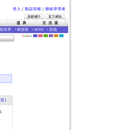
登入
｜
勘誤回報
｜
聯絡管理者
影世界
•
畸形怪
•
BOSS
•
其他
｜
充]
5
？