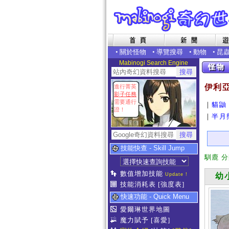
•
關於怪物
•
導覽搜尋
•
動物
•
昆
Mabinogi Search Engine
伊利
進行菁英
影子任務
需要通行
｜
貓鼬
證！
｜
半月
技能快查 - Skill Jump
馴鹿 
數值增加技能
Update !
幼小
技能消耗表
[強度表]
快速功能 - Quick Menu
愛爾琳世界地圖
魔力賦予
[喜愛]