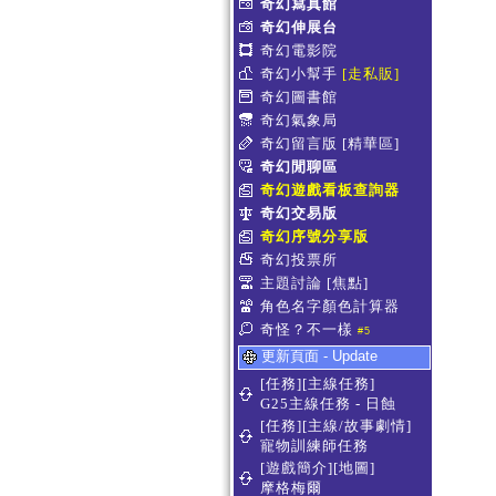
奇幻寫真館
奇幻伸展台
奇幻電影院
奇幻小幫手
[走私販]
奇幻圖書館
奇幻氣象局
奇幻留言版
[精華區]
奇幻閒聊區
奇幻遊戲看板查詢器
奇幻交易版
奇幻序號分享版
奇幻投票所
主題討論
[焦點]
角色名字顏色計算器
奇怪？不一樣
#5
更新頁面 - Update
[任務][主線任務]
G25主線任務 - 日蝕
[任務][主線/故事劇情]
寵物訓練師任務
[遊戲簡介][地圖]
摩格梅爾