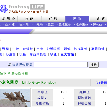
蟲
•
亞人種
•
巨人類
•
不死系
•
魔族
•
魔法生命
•
遺跡生命
•
伊利亞
•
亞
｜
野豬
｜
牛羚
｜
食蟻獸
｜
土狼
｜
沙漠狐狸
｜
蜥蜴
｜
沙漠蜘蛛
｜
蘑菇蜘蛛
熊
｜
沙漠熊
｜
犰狳
｜
菲西斯狐狸
｜
馴鹿
｜
巨大首領
｜
快速怪物搜尋
分類下 單隻怪物檢視
灰色馴鹿
[我要補
- Little Gray Reindeer
生命值
190
經驗值
19
攻擊力
？
探險經驗
-
攻擊打數
3
掉落金幣