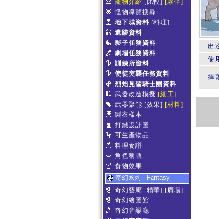
寵物介紹
[比較]
[夥伴]
怪物導覽搜尋
地下城資料
[料理]
遺跡資料
影子任務資料
出
劇場任務資料
使
訓練所資料
使徒突襲任務資料
掉
烈焰見習騎士團資料
武器改造模擬
[細工]
武器聚能
[效果]
[材料]
製衣樣本
打鐵設計圖
可生產物品
料理食譜
角色稱號
食物效果
奇幻系列 - Fantasy
奇幻藝廊
[精華]
[廣場]
奇幻繪圖館
奇幻音樂廳