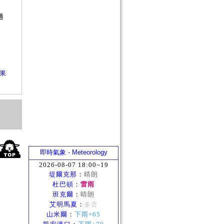
否
通
？
效果
即時氣象 - Meteorology
2026-08-07 18:00~19
堤爾克那
：
晴朗
杜巴頓
：
雷雨
班克爾
：
晴朗
艾明馬夏
：
多雲
山米爾
：
下雨+65