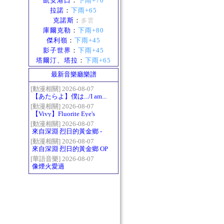
凱安港口
：
下雨+70
拉諾
：
下雨+65
克諾斯
：
多雲
庫爾克勒
：
下雨+80
傑利嶺
：
下雨+45
影子世界
：
下雨+45
塔爾汀、塔拉
：
下雨+65
最新音樂廳樂譜
[動漫相關] 2026-08-07
【あたらよ】僕は.../I am...
（我內心的糟糕念頭/僕の
[動漫相關] 2026-08-07
【Vivy】Fluorite Eye's
心のヤバイやつ第二季
Song
OP）
[動漫相關] 2026-08-07
來自深淵 烈日的黃金鄉 -
Gravity
[動漫相關] 2026-08-07
來自深淵 烈日的黃金鄉 OP
- かたち(Katachi)
[華語音樂] 2026-08-07
像煙火愛過