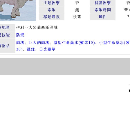
主動攻擊
否
群體攻擊
索敵
無
索敵時間
普
移動速度
快速
屬性
沒地區
伊利亞大陸菲西斯區域
用技能
防禦
肉塊
、
巨大的肉塊
、
微型生命藥水(效果10)
、
小型生命藥水(
落物品
30)
、
鐵錘
、
日光藥草