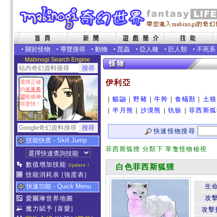
•
關於怪物
•
導覽搜尋
•
動物
•
昆蟲
•
亞人種
•
巨人類
•
不死系
Mabinogi Search Engine
伊利亞
選擇正確
的
未來希
望
能修練
｜
貓鼬
｜
野豬
｜
牛羚
｜
食蟻獸
｜
土狼
得更快！
｜
半月熊
｜
沙漠熊
｜
犰狳
｜
菲西斯狐
快速怪物搜尋
技能快查 - Skill Jump
菲西斯狐狸 分類下 單隻怪物檢視
數值增加技能
Update !
白色菲西斯狐狸
技能消耗表
[強度表]
快速功能 - Quick Menu
生
攻
愛爾琳世界地圖
魔力賦予
[喜愛]
攻擊