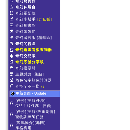
奇幻寫真館
奇幻伸展台
奇幻電影院
奇幻小幫手
[走私販]
奇幻圖書館
奇幻氣象局
奇幻留言版
[精華區]
奇幻閒聊區
奇幻遊戲看板查詢器
奇幻交易版
奇幻序號分享版
奇幻投票所
主題討論
[焦點]
角色名字顏色計算器
奇怪？不一樣
#5
更新頁面 - Update
[任務][主線任務]
G25主線任務 - 日蝕
[任務][主線/故事劇情]
寵物訓練師任務
[遊戲簡介][地圖]
摩格梅爾