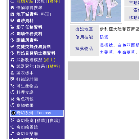
寵物介紹
[比較]
[夥伴]
主動
怪物導覽搜尋
索
地下城資料
[料理]
移動
遺跡資料
影子任務資料
出沒地區
伊利亞大陸菲西斯
劇場任務資料
使用技能
防禦
訓練所資料
長標槍
、
白色菲西
使徒突襲任務資料
掉落物品
力藥草
、
生命藥草
烈焰見習騎士團資料
武器改造模擬
[細工]
武器聚能
[效果]
[材料]
製衣樣本
打鐵設計圖
可生產物品
料理食譜
角色稱號
食物效果
奇幻系列 - Fantasy
奇幻藝廊
[精華]
[廣場]
奇幻繪圖館
奇幻音樂廳