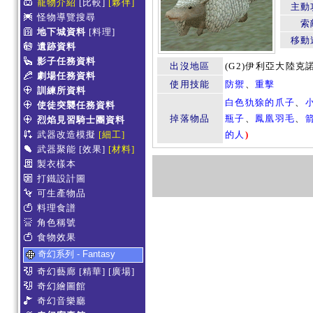
寵物介紹
[比較]
[夥伴]
主動
怪物導覽搜尋
索
地下城資料
[料理]
移動
遺跡資料
影子任務資料
出沒地區
(G2)伊利亞大陸克
劇場任務資料
使用技能
防禦
、
重擊
訓練所資料
白色犰狳的爪子
、
使徒突襲任務資料
掉落物品
瓶子
、
鳳凰羽毛
、
烈焰見習騎士團資料
武器改造模擬
[細工]
的人
)
武器聚能
[效果]
[材料]
製衣樣本
打鐵設計圖
可生產物品
料理食譜
角色稱號
食物效果
奇幻系列 - Fantasy
奇幻藝廊
[精華]
[廣場]
奇幻繪圖館
奇幻音樂廳