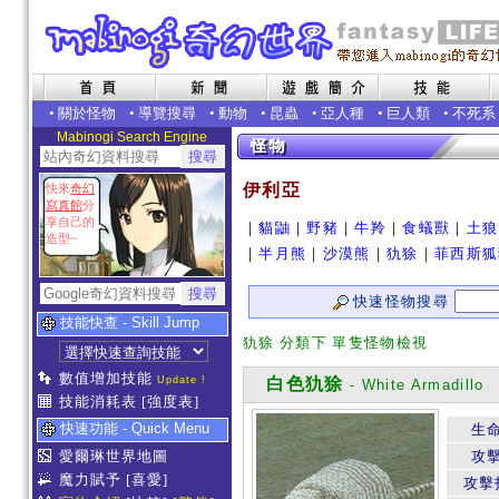
•
關於怪物
•
導覽搜尋
•
動物
•
昆蟲
•
亞人種
•
巨人類
•
不死系
Mabinogi Search Engine
伊利亞
快來
奇幻
寫真館
分
享自己的
｜
貓鼬
｜
野豬
｜
牛羚
｜
食蟻獸
｜
土狼
造型~
｜
半月熊
｜
沙漠熊
｜
犰狳
｜
菲西斯狐
快速怪物搜尋
技能快查 - Skill Jump
犰狳 分類下 單隻怪物檢視
數值增加技能
Update !
白色犰狳
- White Armadillo
技能消耗表
[強度表]
快速功能 - Quick Menu
生
愛爾琳世界地圖
攻
魔力賦予
[喜愛]
攻擊