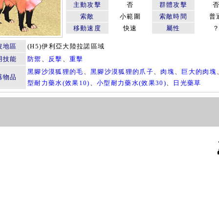
主動攻擊
否
群體攻擊
索敵
小範圍
索敵時間
普
移動速度
快速
屬性
沒地區
(H5)伊利亞大陸拉諾區域
用技能
防禦
、
反擊
、
重擊
黑腳沙漠狐狸的毛
、
黑腳沙漠狐狸的爪子
、
肉塊
、
巨大的肉塊
落物品
型耐力藥水(效果10)
、
小型耐力藥水(效果30)
、
日光藥草