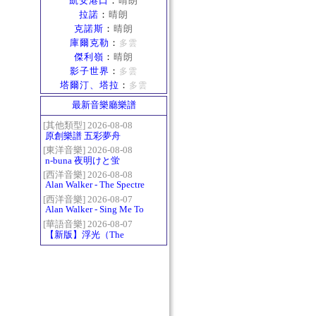
凱安港口
：
晴朗
拉諾
：
晴朗
克諾斯
：
晴朗
庫爾克勒
：
多雲
傑利嶺
：
晴朗
影子世界
：
多雲
塔爾汀、塔拉
：
多雲
最新音樂廳樂譜
[其他類型] 2026-08-08
原創樂譜 五彩夢舟
[東洋音樂] 2026-08-08
n-buna 夜明けと蛍
[西洋音樂] 2026-08-08
Alan Walker - The Spectre
[西洋音樂] 2026-08-07
Alan Walker - Sing Me To
Sleep
[華語音樂] 2026-08-07
【新版】浮光（The
History）：六和弦