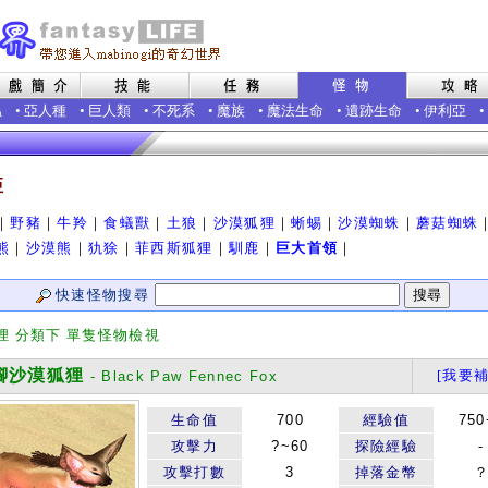
蟲
•
亞人種
•
巨人類
•
不死系
•
魔族
•
魔法生命
•
遺跡生命
•
伊利亞
•
亞
｜
野豬
｜
牛羚
｜
食蟻獸
｜
土狼
｜
沙漠狐狸
｜
蜥蜴
｜
沙漠蜘蛛
｜
蘑菇蜘蛛
熊
｜
沙漠熊
｜
犰狳
｜
菲西斯狐狸
｜
馴鹿
｜
巨大首領
｜
快速怪物搜尋
狸 分類下 單隻怪物檢視
沙漠狐狸
[我要補
- Black Paw Fennec Fox
生命值
700
經驗值
750
攻擊力
?~60
探險經驗
-
攻擊打數
3
掉落金幣