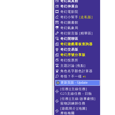
奇幻寫真館
奇幻伸展台
奇幻電影院
奇幻小幫手
[走私販]
奇幻圖書館
奇幻氣象局
奇幻留言版
[精華區]
奇幻閒聊區
奇幻遊戲看板查詢器
奇幻交易版
奇幻序號分享版
奇幻投票所
主題討論
[焦點]
角色名字顏色計算器
奇怪？不一樣
#5
更新頁面 - Update
[任務][主線任務]
G25主線任務 - 日蝕
[任務][主線/故事劇情]
寵物訓練師任務
[遊戲簡介][地圖]
摩格梅爾