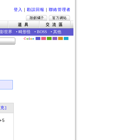
登入
｜
勘誤回報
｜
聯絡管理者
影世界
•
畸形怪
•
BOSS
•
其他
｜
充]
+5
？