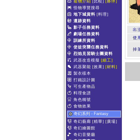
寵物介紹
[比較]
[夥伴]
怪物導覽搜尋
地下城資料
[料理]
遺跡資料
影子任務資料
出
劇場任務資料
使
訓練所資料
使徒突襲任務資料
掉
烈焰見習騎士團資料
武器改造模擬
[細工]
武器聚能
[效果]
[材料]
製衣樣本
打鐵設計圖
可生產物品
料理食譜
角色稱號
食物效果
奇幻系列 - Fantasy
奇幻藝廊
[精華]
[廣場]
奇幻繪圖館
奇幻音樂廳