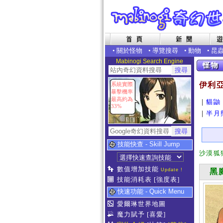
•
關於怪物
•
導覽搜尋
•
動物
•
昆
Mabinogi Search Engine
伊利
系統實際
暴擊機率
最高約為
｜
貓鼬
33%
｜
半月
技能快查 - Skill Jump
沙漠狐
數值增加技能
Update !
黑腳
技能消耗表
[強度表]
快速功能 - Quick Menu
愛爾琳世界地圖
魔力賦予
[喜愛]