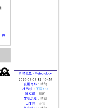
否
通
？
、
微
即時氣象 - Meteorology
2026-08-08 12:40~59
堤爾克那
：
晴朗
杜巴頓
：
下雨+25
班克爾
：
晴朗
艾明馬夏
：
晴朗
山米爾
：
多雲