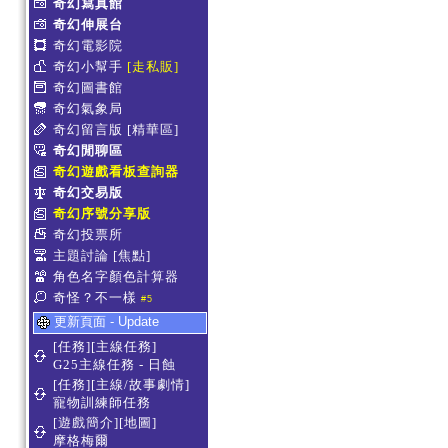
奇幻寫真館
奇幻伸展台
奇幻電影院
奇幻小幫手
[走私販]
奇幻圖書館
奇幻氣象局
奇幻留言版
[精華區]
奇幻閒聊區
奇幻遊戲看板查詢器
奇幻交易版
奇幻序號分享版
奇幻投票所
主題討論
[焦點]
角色名字顏色計算器
奇怪？不一樣
#5
更新頁面 - Update
[任務][主線任務]
G25主線任務 - 日蝕
[任務][主線/故事劇情]
寵物訓練師任務
[遊戲簡介][地圖]
摩格梅爾