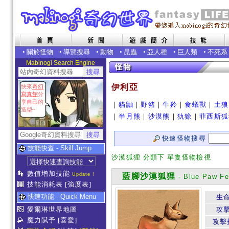
•
關於怪物
•
導覽搜尋
•
動物
•
昆蟲
•
亞人種
•
巨人類
•
不死系
Mabinogi Search Engine
伊利亞
快來
奇幻
寫真館
分
享自己的
｜
貓鼬
｜
野豬
｜
牛羚
｜
食蟻獸
｜
土狼
造型~
｜
半月熊
｜
沙漠熊
｜
犰狳
｜
菲西斯狐
快速怪物搜尋
技能快查 - Skill Jump
沙漠狐狸 分類下 單隻怪物檢視
數值增加技能
Update !
藍腳沙漠狐狸
- Blue Paw F
技能消耗表
[強度表]
快速功能 - Quick Menu
生
愛爾琳世界地圖
攻
魔力賦予
[喜愛]
攻擊