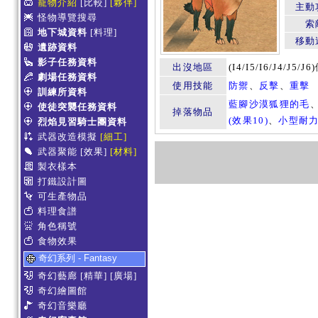
寵物介紹
[比較]
[夥伴]
主動
怪物導覽搜尋
索
地下城資料
[料理]
移動
遺跡資料
影子任務資料
出沒地區
(I4/I5/I6/J4/J
劇場任務資料
使用技能
防禦
、
反擊
、
重擊
訓練所資料
藍腳沙漠狐狸的毛
使徒突襲任務資料
掉落物品
(效果10)
、
小型耐力
烈焰見習騎士團資料
武器改造模擬
[細工]
武器聚能
[效果]
[材料]
製衣樣本
打鐵設計圖
可生產物品
料理食譜
角色稱號
食物效果
奇幻系列 - Fantasy
奇幻藝廊
[精華]
[廣場]
奇幻繪圖館
奇幻音樂廳