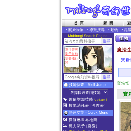
•
關於怪物
•
導覽搜尋
•
動物
•
昆
Mabinogi Search Engine
魔法
進行菁英
影子任務
需要通行
｜
寶箱
證！
寶箱怪
技能快查 - Skill Jump
寶
數值增加技能
Update !
技能消耗表
[強度表]
快速功能 - Quick Menu
愛爾琳世界地圖
魔力賦予
[喜愛]