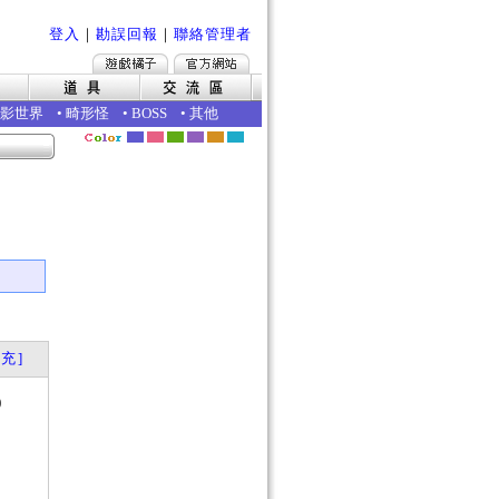
登入
｜
勘誤回報
｜
聯絡管理者
影世界
•
畸形怪
•
BOSS
•
其他
充]
0
？
否