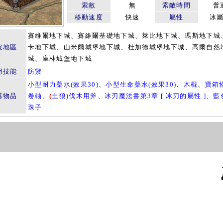
索敵
無
索敵時間
普
移動速度
快速
屬性
冰
賽維爾地下城、賽維爾基礎地下城、萊比地下城、瑪斯地下城
沒地區
卡地下城、山米爾城堡地下城、杜加德城堡地下城、高爾自然
城、庫林城堡地下城
用技能
防禦
小型耐力藥水(效果30)
、
小型生命藥水(效果30)
、
木棍
、
寶箱
落物品
卷軸
、
(
土狼
)
伐木用斧
、
冰刃魔法書第3章 [ 冰刃的屬性 ]
、
藍
珠子