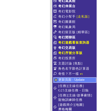
奇幻寫真館
奇幻伸展台
奇幻電影院
奇幻小幫手
[走私販]
奇幻圖書館
奇幻氣象局
奇幻留言版
[精華區]
奇幻閒聊區
奇幻遊戲看板查詢器
奇幻交易版
奇幻序號分享版
奇幻投票所
主題討論
[焦點]
角色名字顏色計算器
奇怪？不一樣
#5
更新頁面 - Update
[任務][主線任務]
G25主線任務 - 日蝕
[任務][主線/故事劇情]
寵物訓練師任務
[遊戲簡介][地圖]
摩格梅爾