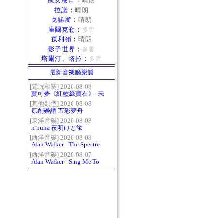
凱安港口
：
晴朗
拉諾
：
晴朗
克諾斯
：
晴朗
庫爾克勒
：
多雲
傑利嶺
：
晴朗
影子世界
：
多雲
塔爾汀、塔拉
：
多雲
最新音樂廳樂譜
[電玩相關] 2026-08-08
寶可夢《紅藍綠寶石》- 未
白鎮BGM (Littleroot Town)
[其他類型] 2026-08-08
原創樂譜 五彩夢舟
[東洋音樂] 2026-08-08
n-buna 夜明けと蛍
[西洋音樂] 2026-08-08
Alan Walker - The Spectre
[西洋音樂] 2026-08-07
Alan Walker - Sing Me To
Sleep