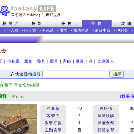
蟲
•
亞人種
•
巨人類
•
不死系
•
魔族
•
魔法生命
•
遺跡生命
•
伊利亞
•
生命
怪
｜
小精靈
｜
魔劍
｜
餐具
｜
面具
｜
家飾
｜
幽靈
｜
魂
｜
鬼魂僕人
｜
快速怪物搜尋
 分類下 單隻怪物檢視
箱怪
[我要補
- Mimic
生命值
70
經驗值
8
攻擊力
？
探險經驗
-
攻擊打數
1
掉落金幣
主動攻擊
否
群體攻擊