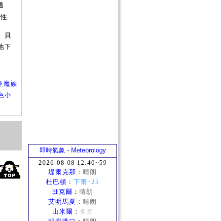
通
屬性
、貝
地下
怪魔族
色小
即時氣象 - Meteorology
2026-08-08 12:40~59
堤爾克那
：
晴朗
杜巴頓
：
下雨+25
班克爾
：
晴朗
艾明馬夏
：
晴朗
山米爾
：
多雲