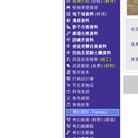
寵物介紹
[比較]
[夥伴]
怪物導覽搜尋
地下城資料
[料理]
遺跡資料
影子任務資料
出
劇場任務資料
訓練所資料
使
使徒突襲任務資料
烈焰見習騎士團資料
武器改造模擬
[細工]
掉
武器聚能
[效果]
[材料]
製衣樣本
打鐵設計圖
可生產物品
料理食譜
角色稱號
食物效果
奇幻系列 - Fantasy
奇幻藝廊
[精華]
[廣場]
奇幻繪圖館
奇幻音樂廳