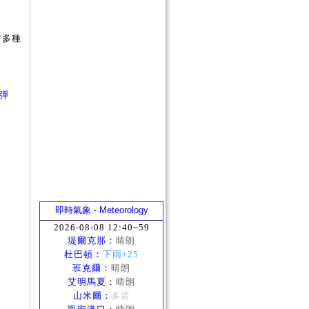
有多種
四彈
即時氣象 - Meteorology
2026-08-08 12:40~59
堤爾克那
：
晴朗
杜巴頓
：
下雨+25
班克爾
：
晴朗
艾明馬夏
：
晴朗
山米爾
：
多雲