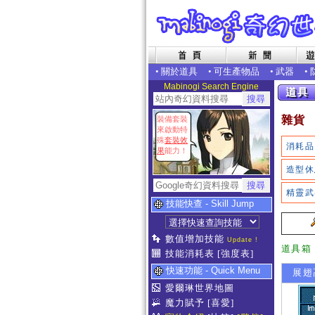
•
關於道具
•
可生產物品
•
武器
•
Mabinogi Search Engine
雜貨
裝備套裝
來啟動特
殊
套裝效
消耗品
果
能力！
造型休
精靈武
技能快查 - Skill Jump
數值增加技能
Update !
道具箱
技能消耗表
[強度表]
快速功能 - Quick Menu
展翅
愛爾琳世界地圖
魔力賦予
[喜愛]