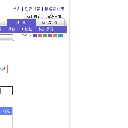
登入
｜
勘誤回報
｜
聯絡管理者
圖
•
其他
•
G點數
•
特殊搜尋
道具
補充