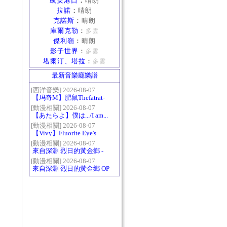
凱安港口
：
晴朗
拉諾
：
晴朗
克諾斯
：
晴朗
庫爾克勒
：
多雲
傑利嶺
：
晴朗
影子世界
：
多雲
塔爾汀、塔拉
：
多雲
最新音樂廳樂譜
[西洋音樂] 2026-08-07
【玛奇M】肥鼠Thefatrat-
Monody
[動漫相關] 2026-08-07
【あたらよ】僕は.../I am...
（我內心的糟糕念頭/僕の
[動漫相關] 2026-08-07
【Vivy】Fluorite Eye's
心のヤバイやつ第二季
Song
OP）
[動漫相關] 2026-08-07
來自深淵 烈日的黃金鄉 -
Gravity
[動漫相關] 2026-08-07
來自深淵 烈日的黃金鄉 OP
- かたち(Katachi)