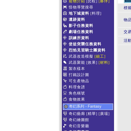
寵物介紹
[比較]
[夥伴]
怪物導覽搜尋
標
地下城資料
[料理]
遺跡資料
物
影子任務資料
劇場任務資料
交
訓練所資料
活
使徒突襲任務資料
烈焰見習騎士團資料
武器改造模擬
[細工]
武器聚能
[效果]
[材料]
製衣樣本
打鐵設計圖
可生產物品
料理食譜
角色稱號
食物效果
奇幻系列 - Fantasy
奇幻藝廊
[精華]
[廣場]
奇幻繪圖館
奇幻音樂廳