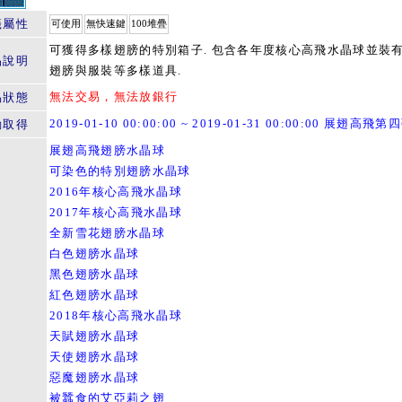
籤屬性
可使用
無快速鍵
100堆疊
可獲得多樣翅膀的特別箱子. 包含各年度核心高飛水晶球並裝
品說明
翅膀與服裝等多樣道具.
無法交易，無法放銀行
易狀態
2019-01-10 00:00:00 ~ 2019-01-31 00:00:00 展翅高飛第
動取得
展翅高飛翅膀水晶球
可染色的特別翅膀水晶球
2016年核心高飛水晶球
2017年核心高飛水晶球
全新雪花翅膀水晶球
白色翅膀水晶球
黑色翅膀水晶球
紅色翅膀水晶球
2018年核心高飛水晶球
天賦翅膀水晶球
天使翅膀水晶球
惡魔翅膀水晶球
被蠶食的艾亞莉之翅