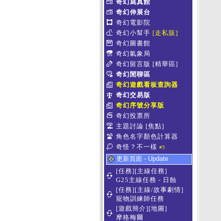
奇幻寫真館
奇幻伸展台
奇幻電影院
奇幻小幫手
[走私販]
奇幻圖書館
奇幻氣象局
奇幻留言版
[精華區]
奇幻閒聊區
奇幻遊戲看板查詢器
奇幻交易版
奇幻序號分享版
奇幻投票所
主題討論
[焦點]
角色名字顏色計算器
奇怪？不一樣
#5
更新頁面 - Update
[任務][主線任務]
G25主線任務 - 日蝕
[任務][主線/故事劇情]
寵物訓練師任務
[遊戲簡介][地圖]
摩格梅爾