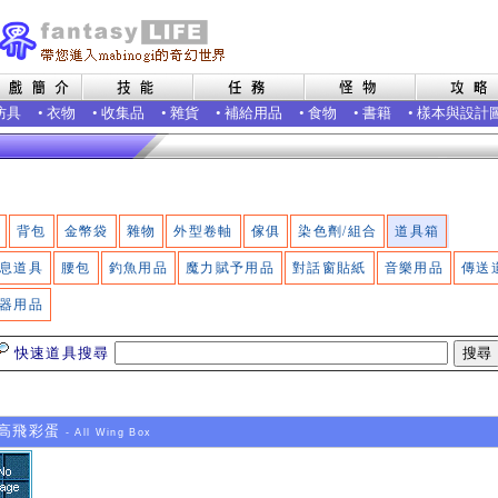
防具
•
衣物
•
收集品
•
雜貨
•
補給用品
•
食物
•
書籍
•
樣本與設計
背包
金幣袋
雜物
外型卷軸
傢俱
染色劑/組合
道具箱
息道具
腰包
釣魚用品
魔力賦予用品
對話窗貼紙
音樂用品
傳送
器用品
快速道具搜尋
高飛彩蛋
- All Wing Box