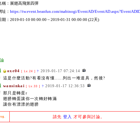
名稱：展翅高飛第四彈
網址：
https://tw.event.beanfun.com/mabinogi/EventAD/EventAD.aspx?EventADI
：2019-01-10 00:00:00 ~ 2019-01-31 00:00:00 (22天)
討論
員
oxe04
2019-01-17 07:24:14
[ Lv.24 ]
?
1
這是什麼活動?有看沒有懂......列出一堆道具，然後?
員
wansinkai
2019-01-17 12:36:53
[ Lv.33 ]
?
2
那只是轉蛋r
翅膀轉蛋讓你一次轉好轉滿
讓你有漂漂的翅膀
請先
登入
才可參與討論。
sg.