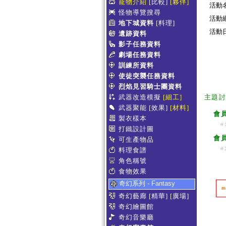
寵物介紹
[比較]
[夥伴]
活動
怪物導覽搜尋
活動
地下城資料
[料理]
活動日期
遺跡資料
影子任務資料
劇場任務資料
訓練所資料
使徒突襲任務資料
烈焰見習騎士團資料
武器改造模擬
[細工]
主題
武器聚能
[效果]
[材料]
會
製衣樣本
#
打鐵設計圖
會
可生產物品
#
料理食譜
角色稱號
食物效果
奇幻系列 - Fantasy
m
奇幻藝廊
[精華]
[廣場]
奇幻繪圖館
奇幻音樂廳