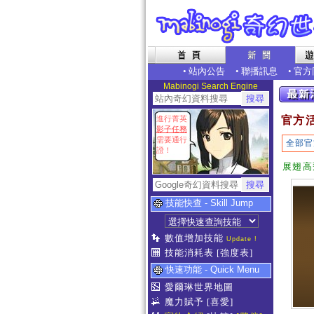
•
站內公告
•
聯播訊息
•
官方
Mabinogi Search Engine
進行菁英
官方
影子任務
需要通行
全部官
證！
展翅高
技能快查 - Skill Jump
數值增加技能
Update !
技能消耗表
[強度表]
快速功能 - Quick Menu
愛爾琳世界地圖
魔力賦予
[喜愛]