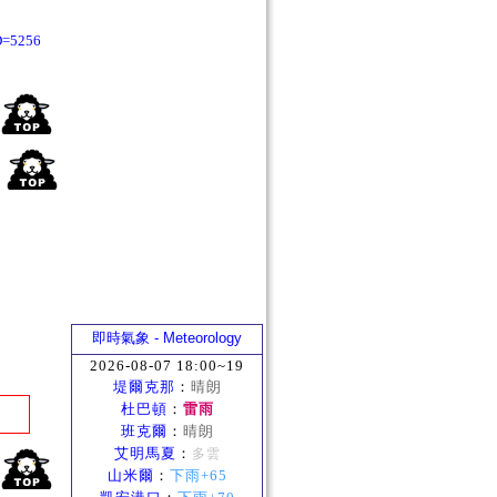
D=5256
即時氣象 - Meteorology
2026-08-07 18:00~19
堤爾克那
：
晴朗
杜巴頓
：
雷雨
班克爾
：
晴朗
艾明馬夏
：
多雲
山米爾
：
下雨+65