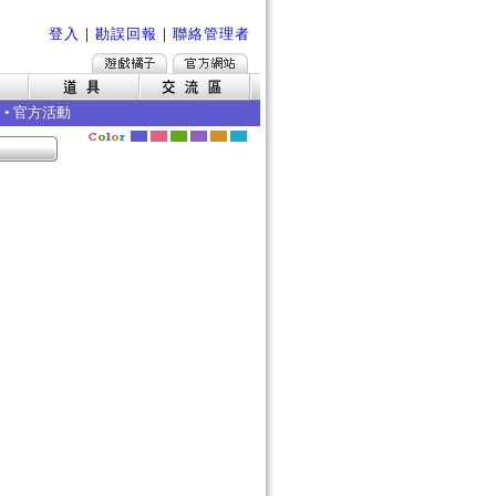
登入
｜
勘誤回報
｜
聯絡管理者
•
官方活動