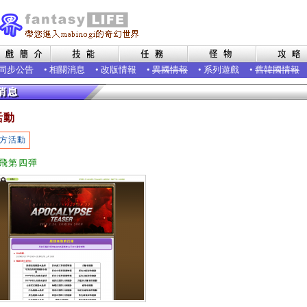
同步公告
•
相關消息
•
改版情報
•
異國情報
•
系列遊戲
•
舊韓國情報
活動
方活動
飛第四彈