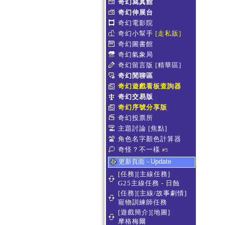
奇幻寫真館
奇幻伸展台
奇幻電影院
奇幻小幫手
[走私販]
奇幻圖書館
奇幻氣象局
奇幻留言版
[精華區]
奇幻閒聊區
奇幻遊戲看板查詢器
奇幻交易版
奇幻序號分享版
奇幻投票所
主題討論
[焦點]
角色名字顏色計算器
奇怪？不一樣
#5
更新頁面 - Update
[任務][主線任務]
G25主線任務 - 日蝕
[任務][主線/故事劇情]
寵物訓練師任務
[遊戲簡介][地圖]
摩格梅爾