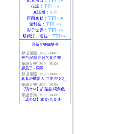
凱安港口
：
下雨+70
拉諾
：
下雨+65
克諾斯
：
多雲
庫爾克勒
：
下雨+80
傑利嶺
：
下雨+45
影子世界
：
下雨+45
塔爾汀、塔拉
：
下雨+65
最新音樂廳樂譜
[動漫相關] 2026-08-07
來自深淵 烈日的黃金鄉 -
Gravity
[華語音樂] 2026-08-06
起風了 - 周深
[動漫相關] 2026-08-06
真蓋塔機器人 世界最後之
日OP2 HEATS
[華語音樂] 2026-08-06
【瑪奇M】許茹芸-獨角戲
[華語音樂] 2026-08-06
【瑪奇M】獨奏/合奏-朴
樹-那些花兒