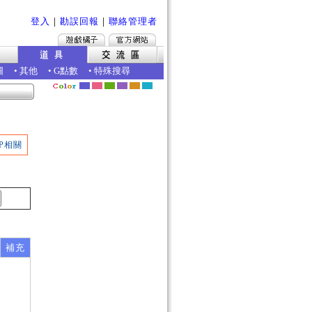
登入
｜
勘誤回報
｜
聯絡管理者
圖
•
其他
•
G點數
•
特殊搜尋
P相關
補充