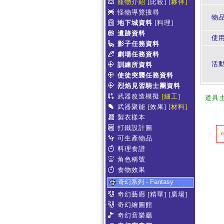
寵物介紹
[比較]
[夥伴]
怪物導覽搜尋
物
地下城資料
[料理]
遺跡資料
使
影子任務資料
劇場任務資料
活
訓練所資料
使徒突襲任務資料
烈焰見習騎士團資料
武器改造模擬
[細工]
道具
武器聚能
[效果]
[材料]
製衣樣本
打鐵設計圖
可生產物品
料理食譜
角色稱號
食物效果
奇幻系列 - Fantasy
奇幻藝廊
[精華]
[廣場]
奇幻繪圖館
奇幻音樂廳