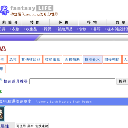
防具
•
衣物
•
收集品
•
雜貨
•
補給用品
•
食物
•
書籍
•
樣本與設計
用品
修理
急救
其他補給品
技能徽章
直接輔助
技能藥水
間接輔助
A
用
快速道具搜尋
水
金術精通修練藥水
- Alchemy Earth Mastery Train Potion
籤屬性
可使用
藥水
無快速鍵