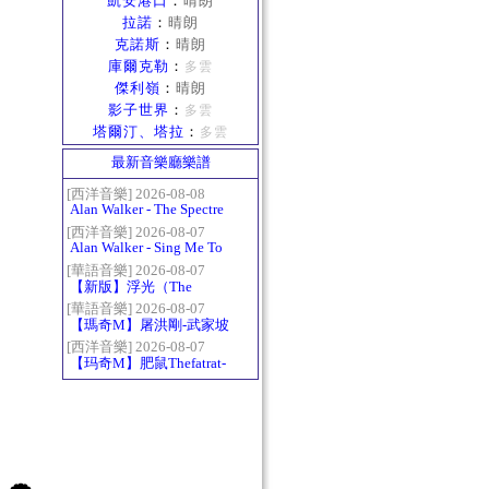
凱安港口
：
晴朗
拉諾
：
晴朗
克諾斯
：
晴朗
庫爾克勒
：
多雲
傑利嶺
：
晴朗
影子世界
：
多雲
塔爾汀、塔拉
：
多雲
最新音樂廳樂譜
[西洋音樂] 2026-08-08
Alan Walker - The Spectre
[西洋音樂] 2026-08-07
Alan Walker - Sing Me To
Sleep
[華語音樂] 2026-08-07
【新版】浮光（The
History）：六和弦
[華語音樂] 2026-08-07
【瑪奇M】屠洪剛-武家坡
2021
[西洋音樂] 2026-08-07
【玛奇M】肥鼠Thefatrat-
Monody