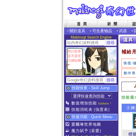
•
關於道具
•
可生產物品
•
武器
•
Mabinogi Search Engine
補給
奇幻世界
並不是官
方網站喔
恢復/
♥
夥伴專
技能快查 - Skill Jump
技能藥
數值增加技能
Update !
土鍊
技能消耗表
[強度表]
快速功能 - Quick Menu
愛爾琳世界地圖
魔力賦予
[喜愛]
標