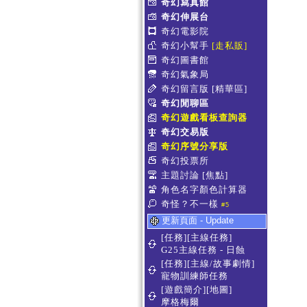
奇幻寫真館
奇幻伸展台
奇幻電影院
奇幻小幫手
[走私販]
奇幻圖書館
奇幻氣象局
奇幻留言版
[精華區]
奇幻閒聊區
奇幻遊戲看板查詢器
奇幻交易版
奇幻序號分享版
奇幻投票所
主題討論
[焦點]
角色名字顏色計算器
奇怪？不一樣
#5
更新頁面 - Update
[任務][主線任務]
G25主線任務 - 日蝕
[任務][主線/故事劇情]
寵物訓練師任務
[遊戲簡介][地圖]
摩格梅爾