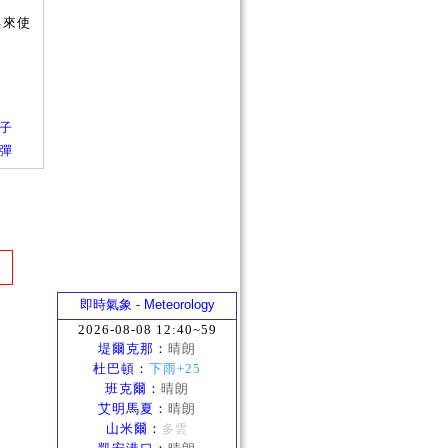
再來使
箱子
四彈
即時氣象 - Meteorology
2026-08-08 12:40~59
堤爾克那
：
晴朗
杜巴頓
：
下雨+25
班克爾
：
晴朗
艾明馬夏
：
晴朗
山米爾
：
多雲