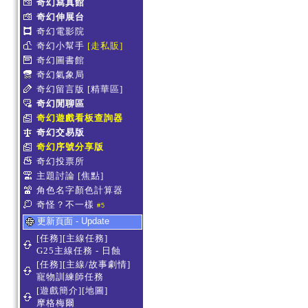
奇幻寫真館
奇幻伸展台
奇幻電影院
奇幻小幫手
[走私販]
奇幻圖書館
奇幻氣象局
奇幻留言版
[精華區]
奇幻閒聊區
奇幻遊戲看板查詢器
奇幻交易版
奇幻序號分享版
奇幻投票所
主題討論
[焦點]
角色名字顏色計算器
奇怪？不一樣
#5
更新頁面 - Update
[任務][主線任務]
G25主線任務 - 日蝕
[任務][主線/故事劇情]
寵物訓練師任務
[遊戲簡介][地圖]
摩格梅爾