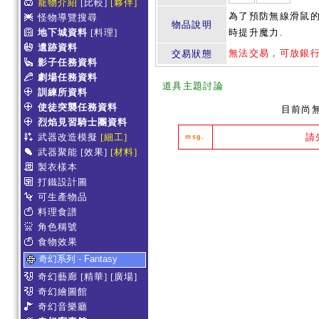
寵物介紹
[比較]
[夥伴]
為了預防無線滑鼠的
怪物導覽搜尋
物品說明
地下城資料
[料理]
時提升魔力.
遺跡資料
無法交易，可放銀
交易狀態
影子任務資料
劇場任務資料
道具主題討論
訓練所資料
使徒突襲任務資料
目前尚
烈焰見習騎士團資料
武器改造模擬
[細工]
請
msg.
武器聚能
[效果]
[材料]
製衣樣本
打鐵設計圖
可生產物品
料理食譜
角色稱號
食物效果
奇幻系列 - Fantasy
奇幻藝廊
[精華]
[廣場]
奇幻繪圖館
奇幻音樂廳