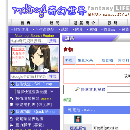
•
關於道具
•
可生產物品
•
武器
•
防具
•
衣物
•
收集品
•
雜貨
Mabinogi Search Engine
食物
騎士競技
大會
在塔
拉定期舉
料理
生菜水果
一般食物
調味料
行！
攻
技能快查 - Skill Jump
快速道具搜尋
數值增加技能
Update !
料理
技能消耗表
[強度表]
乾電池
- Battery
快速功能 - Quick Menu
愛爾琳世界地圖
魔力賦予
[喜愛]
標籤屬性
可使用
無快速鍵