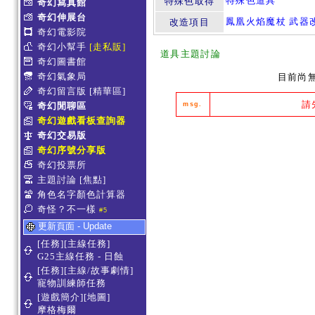
特殊色道具
特殊色取得
奇幻寫真館
奇幻伸展台
鳳凰火焰魔杖 武器
改造項目
奇幻電影院
奇幻小幫手
[走私販]
道具主題討論
奇幻圖書館
奇幻氣象局
目前尚
奇幻留言版
[精華區]
請
奇幻閒聊區
msg.
奇幻遊戲看板查詢器
奇幻交易版
奇幻序號分享版
奇幻投票所
主題討論
[焦點]
角色名字顏色計算器
奇怪？不一樣
#5
更新頁面 - Update
[任務][主線任務]
G25主線任務 - 日蝕
[任務][主線/故事劇情]
寵物訓練師任務
[遊戲簡介][地圖]
摩格梅爾