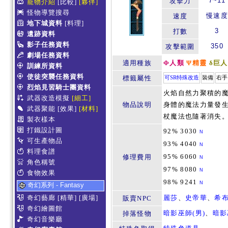
7~11
攻擊力
寵物介紹
[比較]
[夥伴]
怪物導覽搜尋
慢速度
速度
地下城資料
[料理]
3
打數
遺跡資料
影子任務資料
350
攻擊範圍
劇場任務資料
適用種族
Φ人類
Ψ精靈
δ巨人
訓練所資料
使徒突襲任務資料
標籤屬性
可SR特殊改造
裝備
右手
烈焰見習騎士團資料
火焰自然力聚積的
武器改造模擬
[細工]
物品說明
身體的魔法力量發
武器聚能
[效果]
[材料]
杖魔法也隨著消失
製衣樣本
打鐵設計圖
92% 3030
N
可生產物品
93% 4040
N
料理食譜
95% 6060
修理費用
N
角色稱號
97% 8080
N
食物效果
98% 9241
N
奇幻系列 - Fantasy
奇幻藝廊
[精華]
[廣場]
麗莎
、
史帝華
、
希
販賣NPC
奇幻繪圖館
暗影巫師(男)
、
暗影
掉落怪物
奇幻音樂廳