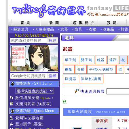
•
關於道具
•
可生產物品
•
武器
•
防具
•
衣物
•
收集品
•
雜貨
Mabinogi Search Engine
武器
時尚服裝
大賽
在塔
拉定期舉
單手劍
雙手劍
鈍器
遠距
杖
辦！
鋼瓶
長槍
手把/人偶模型
槍
探測器
訓練杖/誘餌
技能快查 - Skill Jump
快速道具搜尋
數值增加技能
Update !
杖
技能消耗表
[強度表]
快速功能 - Quick Menu
鳳凰火焰魔杖
- Phoenix Fire Wand
愛爾琳世界地圖
最高價
5.7萬
魔力賦予
[喜愛]