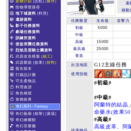
寵物介紹
[比較]
[夥伴]
索
怪物導覽搜尋
移動
地下城資料
[料理]
遺跡資料
任務難度
生命值
攻擊力
影子任務資料
初級
5000
劇場任務資料
中級
訓練所資料
高級
15000
使徒突襲任務資料
最高級
25000
烈焰見習騎士團資料
菁英
武器改造模擬
[細工]
武器聚能
[效果]
[材料]
G12主線任務
出沒地區
製衣樣本
使用技能
打鐵設計圖
可生產物品
#初級#
料理食譜
角色稱號
#中級#
食物效果
阿蘭特的結晶
奇幻系列 - Fantasy
命藥水(效果50
奇幻藝廊
[精華]
[廣場]
#高級#
奇幻繪圖館
奇幻音樂廳
高級皮革
、
阿
掉落物品