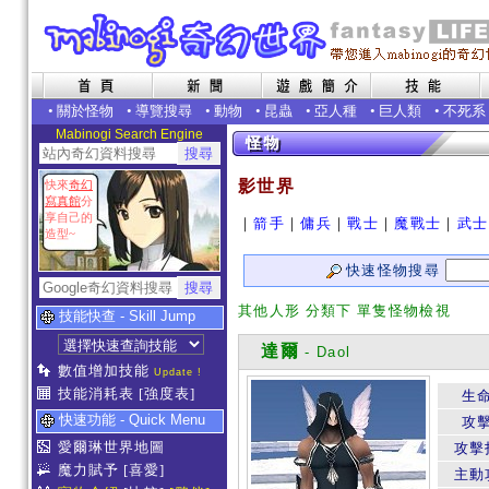
•
關於怪物
•
導覽搜尋
•
動物
•
昆蟲
•
亞人種
•
巨人類
•
不死系
Mabinogi Search Engine
影世界
快來
奇幻
寫真館
分
享自己的
｜
箭手
｜
傭兵
｜
戰士
｜
魔戰士
｜
武士
造型~
快速怪物搜尋
其他人形 分類下 單隻怪物檢視
技能快查 - Skill Jump
達爾
- Daol
數值增加技能
Update !
技能消耗表
[強度表]
生
快速功能 - Quick Menu
攻
愛爾琳世界地圖
攻擊
魔力賦予
[喜愛]
主動