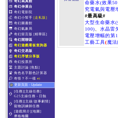
奇幻寫真館
命藥水(效果50
奇幻伸展台
究電氣與電壓增
奇幻電影院
#最高級#
奇幻小幫手
[走私販]
大型生命藥水(效
奇幻圖書館
100)
、
水晶雷
奇幻氣象局
奇幻留言版
[精華區]
電壓增幅的第1
奇幻閒聊區
工藝工具
(
魔法
奇幻遊戲看板查詢器
奇幻交易版
奇幻序號分享版
奇幻投票所
主題討論
[焦點]
角色名字顏色計算器
奇怪？不一樣
#5
更新頁面 - Update
[任務][主線任務]
G25主線任務 - 日蝕
[任務][主線/故事劇情]
寵物訓練師任務
[遊戲簡介][地圖]
摩格梅爾